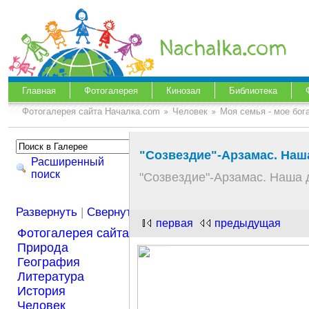
Главная
Фотогалерея
Кинозал
Библиотека
Фотогалерея сайта Началка.com
Человек
Моя семья - мое бог
"Созвездие"-Арзамас. Наш
Расширенный
поиск
"Созвездие"-Арзамас. Наша 
Развернуть
|
Свернуть
первая
предыдущая
Фотогалерея сайта Началка.com
Природа
География
Литература
История
Человек