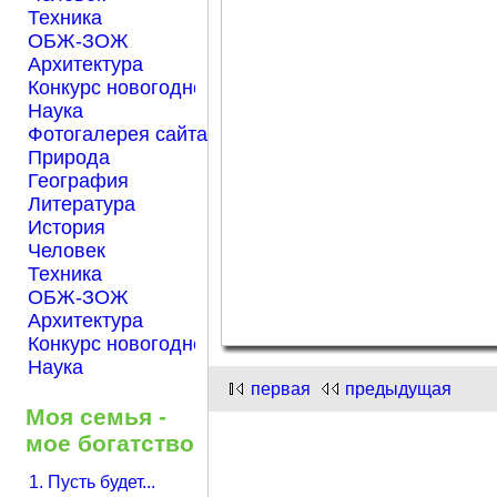
Техника
ОБЖ-ЗОЖ
Архитектура
Конкурс новогодней открытки "Нарисуем Новый го
Наука
Фотогалерея сайта Началка.com
Природа
География
Литература
История
Человек
Техника
ОБЖ-ЗОЖ
Архитектура
Конкурс новогодней открытки "Нарисуем Новый го
Наука
первая
предыдущая
Моя семья -
мое богатство
1. Пусть будет...