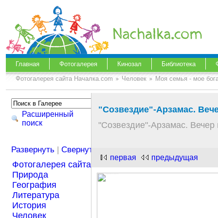
Главная
Фотогалерея
Кинозал
Библиотека
Фотогалерея сайта Началка.com
Человек
Моя семья - мое бог
"Созвездие"-Арзамас. Вече
Расширенный
поиск
"Созвездие"-Арзамас. Вечер 
Развернуть
|
Свернуть
первая
предыдущая
Фотогалерея сайта Началка.com
Природа
География
Литература
История
Человек