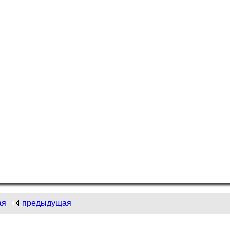
и "Нарисуем Новый год"!
.com
и "Нарисуем Новый год"!
ая
предыдущая