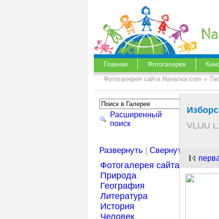
Главная
Фотогалерея
Кин
Фотогалерея сайта Началка.com
Ге
Изборс
Расширенный
поиск
VLUU L
Развернуть
|
Свернуть
перв
Фотогалерея сайта Началка
Природа
География
Литература
История
Человек