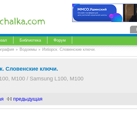
озал
Библиотека
Форум
ография
Водоемы
Изборск. Словенские ключи.
к. Словенские ключи.
100, M100 / Samsung L100, M100
ая
предыдущая
.com