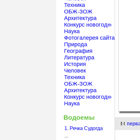
Техника
ОБЖ-ЗОЖ
Архитектура
Конкурс новогодней открытк
Наука
Фотогалерея сайта Началка
Природа
География
Литература
История
Человек
Техника
ОБЖ-ЗОЖ
Архитектура
Конкурс новогодней открытк
Наука
Водоемы
перв
1. Речка Судогда
...