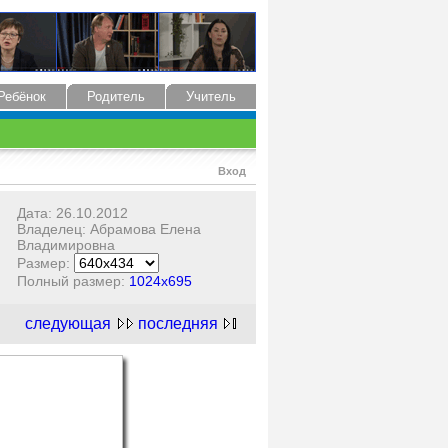
Ребёнок
Родитель
Учитель
Вход
Дата: 26.10.2012
Владелец: Абрамова Елена
Владимировна
Размер:
Полный размер:
1024x695
следующая
последняя