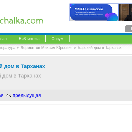
озал
Библиотека
Форум
тература
Лермонтов Михаил Юрьевич
Барский дом в Тарханах
й дом в Тарханах
 дом в Тарханах
ая
предыдущая
.com