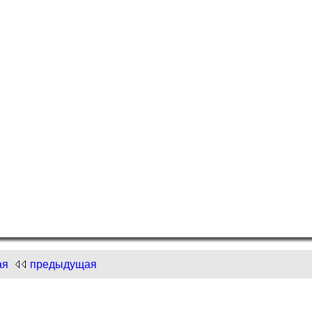
и "Нарисуем Новый год"!
.com
и "Нарисуем Новый год"!
ая
предыдущая