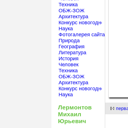
Техника
ОБЖ-ЗОЖ
Архитектура
Конкурс новогодней открытк
Наука
Фотогалерея сайта Началка
Природа
География
Литература
История
Человек
Техника
ОБЖ-ЗОЖ
Архитектура
Конкурс новогодней открытк
Наука
Лермонтов
перв
Михаил
Юрьевич