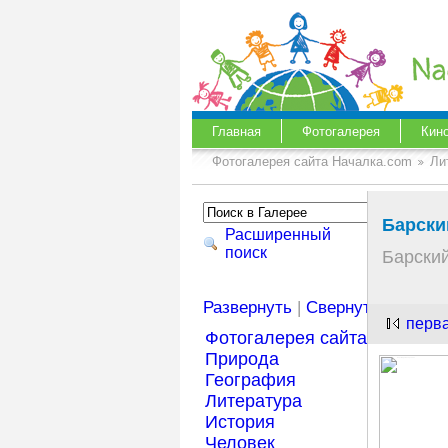
Главная
Фотогалерея
Кин
Фотогалерея сайта Началка.com
Ли
Барски
Расширенный
поиск
Барский
Развернуть
|
Свернуть
перв
Фотогалерея сайта Началка
Природа
География
Литература
История
Человек