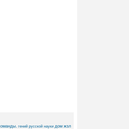
команды.
дом
жзл
гений русской науки