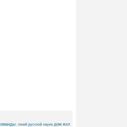
команды.
дом
жзл
гений русской науки