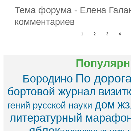
Тема форума - Елена Галанж
комментариев
1
2
3
4
Популярн
По дорог
Бородино
бортовой журнал
визит
дом
жз
гений русской науки
литературный марафо
яблок​