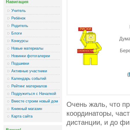
Навигация
Учитель
Ребёнок
Родитель
Блоги
Дума
Конкурсы
Новые материалы
Бере
Новинки фотогалереи
Подшивки
Активные участники
(
Календарь событий
Рейтинг материалов
Подружиться с Началкой
Вместе строим новый дом
Очень жаль, что пр
Книжный магазин
координаторы, час
Карта сайта
дистанции, и до ф
Важно!