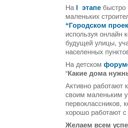
На
I этапе
быстро 
маленьких строите
“Городском проек
используя онлайн к
будущей улицы, уча
населенных пункто
На детском
форуме
“
Какие дома нужн
Активно работают 
своим маленьким у
первоклассников, к
хорошо работают с 
Желаем всем успе