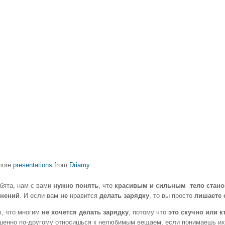
more
presentations
from
Driamy
ебята, нам с вами
нужно понять
, что
красивым и сильным тело стан
нений
. И если вам
не
нравится
делать зарядку
, то вы просто
лишаете 
, что многим
не хочется делать зарядку
, потому что
это скучно или кт
шенно по-другому относишься к нелюбимым вещаем, если понимаешь их