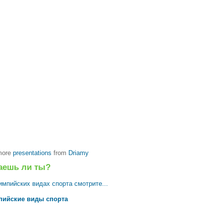
more
presentations
from
Driamy
аешь ли ты?
импийских видах спорта смотрите...
ийские виды спорта