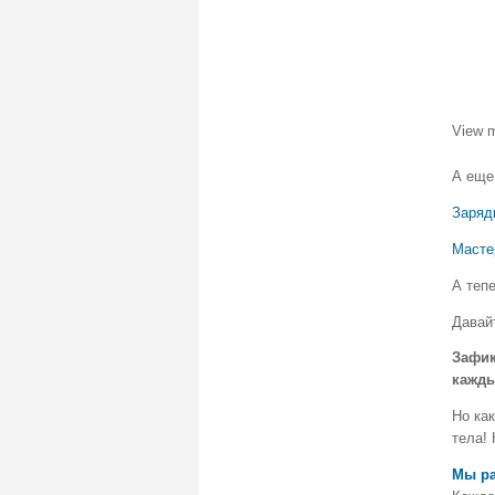
View 
А еще
Заряд
Масте
А теп
Давай
Зафик
кажды
Но ка
тела! 
Мы ра