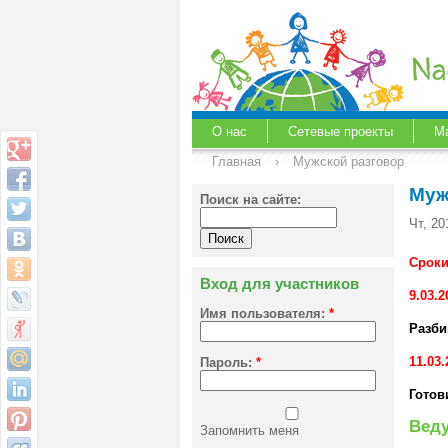
О нас
Сетевые проекты
М
Главная
›
Мужской разговор
Муж
Поиск на сайте:
Чт, 20
Сроки
Вход для участников
9.03.2
Имя пользователя:
*
Разби
11.03.
Пароль:
*
Готов
Вед
Запомнить меня