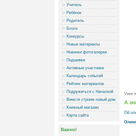
Учитель
Ребёнок
Родитель
Блоги
Конкурсы
Новые материалы
Новинки фотогалереи
Подшивки
Активные участники
Календарь событий
Рейтинг материалов
Подружиться с Началкой
View 
Вместе строим новый дом
А зн
Книжный магазин
Об ол
Карта сайта
Олимп
Важно!