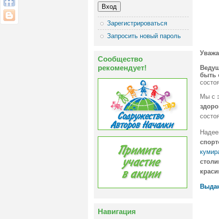
Зарегистрироваться
Запросить новый пароль
Уважа
Сообщество
рекомендует!
Веду
быть 
состоя
Мы с 
здоро
состоя
Надеем
спорт
кумир
столи
краси
Выда
Навигация