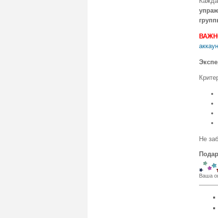
Кажда
упраж
групп
ВАЖН
аккаун
Экспе
Крите
Не заб
Подар
Ваша о