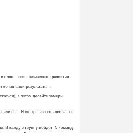
те план
своего физического
развития
.
отмечая свои результаты
...
тжаться), а потом
делайте замеры
или ног... Надо тренировать все части
ми.
В каждую группу войдет N команд
.