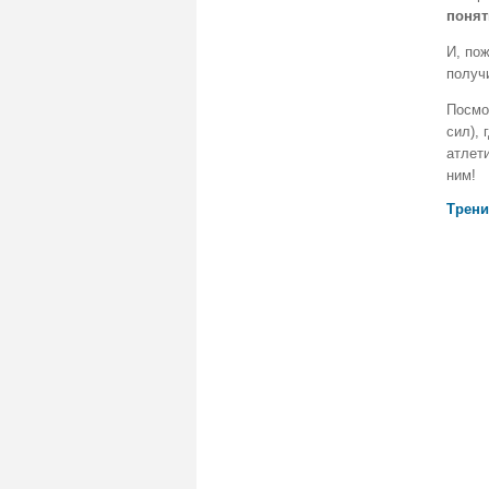
понят
И, по
получи
Посмо
сил),
атлет
ним!
Трени