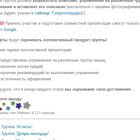
я группа должна
разработать комплекс упражнений на различные г
нения и вставляет его описание
(желательно с вашими фотографиями
ы
(адрес указан в
таблице “Спортплощадка”
).
О!
Принять участие в подготовке совместной презентации смогут только
т Google
.
рты
будут
оценивать коллективный продукт группы
!
рии оценки коллективной презентации:
представлены упражнения на различные группы мышц;
наличие иллюстраций;
наличие рекомендаций по выполнению упражнения;
эстетичность оформления.
удьте, что в конце каждого этапа
мы оцениваем свои достижения
...
ите звезду:
ценка:
Нет
Рейтинг:
8.7
(
7
голосов)
Группа "Атлеты"
Группа "Добры молодцы"