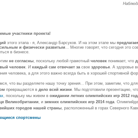
Наблюд
емые участники проекта!
щий
этого этапа - я, Александр Барсуков. И на этом этапе мы
предлагае
сильным и физически развиты
м
... Многие говорят, что сегодня это с
ться в бизнесе.
этим
не согласны
, поскольку любой грамотный
человек
понимает, что
д
вый человек
. И
каждый сам отвечает за
свое
здоровье
. А здоровье в
ния человека, а для этого важно всегда быть в хорошей спортивной форм
ся, что вы разделяете нашу точку зрения... При этом, заметим, что дл
ом
превращаются в
дело всей жизни
. Мы подготовили презентацию, чт
ах
, поскольку мы живем в
ожидании летних олимпийских игр 2012 год
це Великобритании
, и
зимних олимпийских игр 2014 года
. Олимпийде
вейших городов нашей страны
, расположенный в горах Северного Кав
ющиеся спортсмены