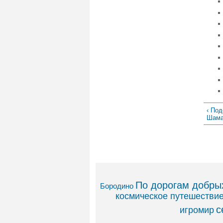
‹ Под
Шама
По дорогам добрых
Бородино
космическое путешестви
с
игромир