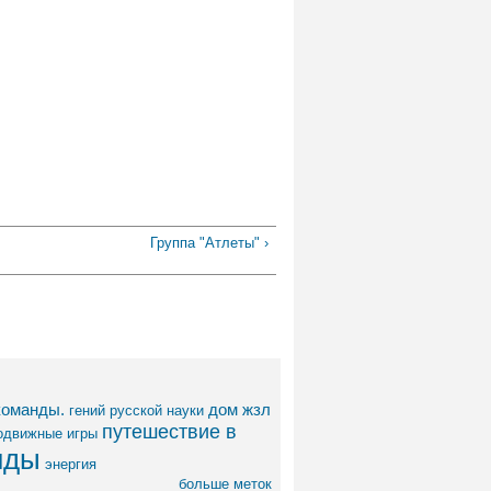
Группа "Атлеты" ›
команды.
дом
жзл
гений русской науки
путешествие в
одвижные игры
нды
энергия
больше меток