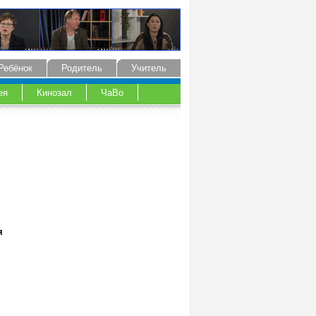
Ребёнок
Родитель
Учитель
ея
Кинозал
ЧаВо
я