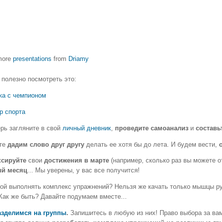
more
presentations
from
Driamy
 полезно посмотреть это:
ка с чемпионом
р спорта
ерь загляните в свой
личный дневник
,
проведите самоанализ
и
составь
те
дадим слово друг другу
делать ее хотя бы до лета. И будем вести,
сируйте
свои
достижения в марте
(например, сколько раз вы можете о
й месяц
... Мы уверены, у вас все получится!
кой выполнять комплекс упражнений? Нельзя же качать только мышцы рук 
Как же быть? Давайте подумаем вместе...
зделимся на группы
.
Запишитесь в любую из них! Право выбора за ва