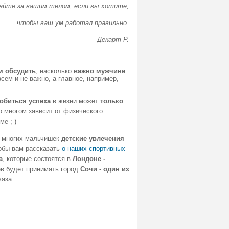
айте за вашим телом, если вы хотите,
чтобы ваш ум работал правильно.
Декарт Р.
м обсудить
, насколько
важно мужчине
овсем и не важно, а главное, например,
обиться успеха
в жизни может
только
о многом зависит от физического
е ;-)
я многих мальчишек
детские увлечения
обы вам рассказать
о наших спортивных
а
, которые состоятся в
Лондоне -
в будет принимать город
Сочи - один из
каза.