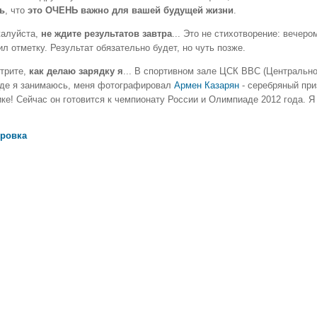
ь
, что
это ОЧЕНЬ важно для вашей будущей жизни
.
жалуйста,
не ждите результатов завтра
... Это не стихотворение: вечеро
л отметку. Результат обязательно будет, но чуть позже.
трите,
как делаю зарядку я
... В спортивном зале ЦСК ВВС (Центрально
 где я занимаюсь, меня фотографировал
Армен Казарян
- серебряный при
ике! Сейчас он готовится к чемпионату России и Олимпиаде 2012 года. Я
ровка