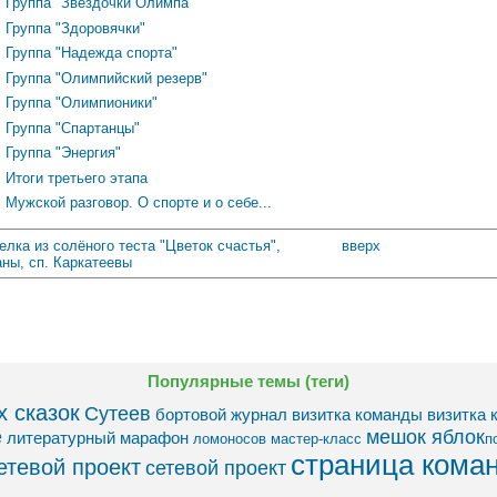
Группа "Звёздочки Олимпа"
Группа "Здоровячки"
Группа "Надежда спорта"
Группа "Олимпийский резерв"
Группа "Олимпионики"
Группа "Спартанцы"
Группа "Энергия"
Итоги третьего этапа
Мужской разговор. О спорте и о себе...
елка из солёного теста "Цветок счастья",
вверх
ны, сп. Каркатеевы
Популярные темы (теги)
 сказок
Сутеев
бортовой журнал
визитка команды
визитка 
е
мешок яблок​
литературный марафон
ломоносов
мастер-класс
п
страница кома
етевой проект
сетевой проект