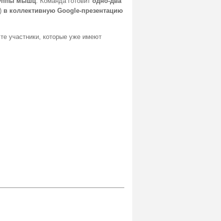
руппы мышц
. Команда готовит
одно-два
)
в коллективную Google-презентацию
 те участники, которые уже имеют