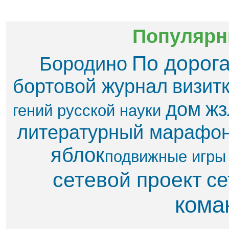
Популярн
По дорог
Бородино
бортовой журнал
визит
дом
жз
гений русской науки
литературный марафо
яблок​
подвижные игры
сетевой проект
се
кома