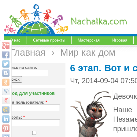
О нас
Сетевые проекты
Мастерская
Игровая
Главная
›
Мир как дом
6 этап. Вот и 
Поиск на сайте:
Чт, 2014-09-04 07:
Вход для участников
Девочк
Имя пользователя:
*
Наше 
Пароль:
*
Незам
пришл