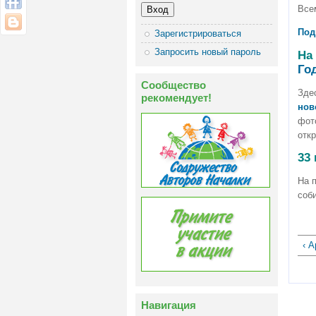
Все
Под
Зарегистрироваться
Запросить новый пароль
На
Го
Сообщество
Зде
рекомендует!
нов
фот
откр
33
На 
соб
‹ 
Навигация