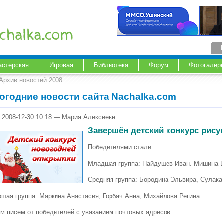
астерская
Игровая
Библиотека
Форум
Фотогалер
Архив новостей 2008
огодние новости сайта Nachalka.com
, 2008-12-30 10:18 — Мария Алексеевн...
Завершён детский конкурс рису
Победителями стали:
Младшая группа: Пайдушев Иван, Мишина 
Средняя группа: Бородина Эльвира, Сулак
ршая группа: Маркина Анастасия, Горбач Анна, Михайлова Регина.
м писем от победителей с увазанием почтовых адресов.