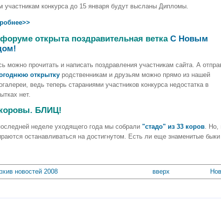
м участникам конкурса до 15 января будут высланы Дипломы.
робнее>>
 форуме открыта поздравительная ветка
С Новым
дом!
сь можно прочитать и написать поздравления участникам сайта. А отпра
огоднюю открытку
родственникам и друзьям можно прямо из нашей
огалереи, ведь теперь стараниями участников конкурса недостатка в
ытках нет.
 коровы. БЛИЦ!
последней неделе уходящего года мы собрали
"стадо" из 33 коров
. Но,
ираются останавливаться на достигнутом. Есть ли еще знаменитые быки
Архив новостей 2008
вверх
Нов