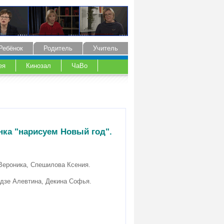
Ребёнок
Родитель
Учитель
ея
Кинозал
ЧаВо
нка "нарисуем Новый год".
Вероника, Спешилова Ксения.
адзе Алевтина, Декина Софья.