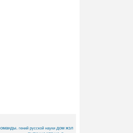
команды.
дом
жзл
гений русской науки