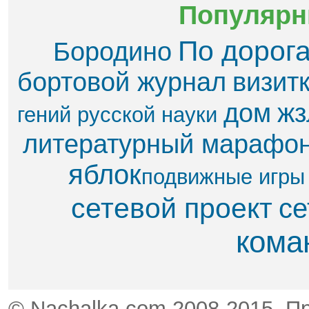
Популярн
По дорог
Бородино
бортовой журнал
визит
дом
жз
гений русской науки
литературный марафо
яблок​
подвижные игры
сетевой проект
се
кома
© Nachalka.com 2008-2015. П