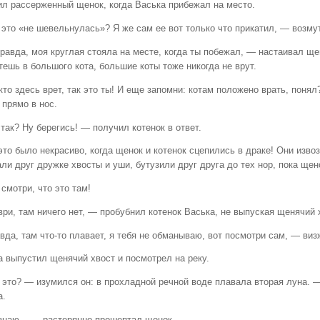
ил рассерженный щенок, когда Васька прибежал на место.
 это «не шевельнулась»? Я же сам ее вот только что прикатил, — возму
авда, моя круглая стояла на месте, когда ты побежал, — настаивал щен
ешь в большого кота, большие коты тоже никогда не врут.
кто здесь врет, так это ты! И еще запомни: котам положено врать, пон
 прямо в нос.
так? Ну берегись! — получил котенок в ответ.
это было некрасиво, когда щенок и котенок сцепились в драке! Они изво
ли друг дружке хвосты и уши, бутузили друг друга до тех нор, пока щен
смотри, что это там!
ри, там ничего нет, — пробубнил котенок Васька, не выпуская щенячий 
вда, там что-то плавает, я тебя не обманываю, вот посмотри сам, — виз
а выпустил щенячий хвост и посмотрел на реку.
 это? — изумился он: в прохладной речной воде плавала вторая луна. 
а.
знаю... — растерянно прошептал щенок.