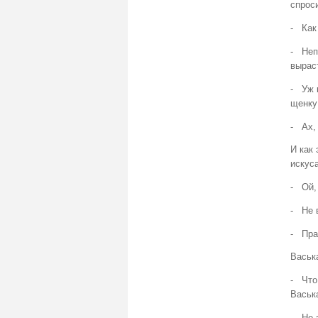
спрос
- Как
- Непр
выраст
- Уж 
щенку
- Ах, 
И как 
искуса
- Ой, 
- Не в
- Пра
Васьк
- Что
Васьк
- Не 