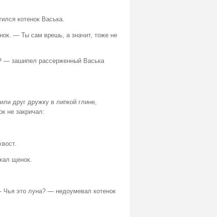
тился котенок Васька.
ок. — Ты сам врешь, а значит, тоже не
ял? — зашипел рассерженный Васька
зили друг дружку в липкой глине,
ок не закричал:
хвост.
жал щенок.
— Чья это луна? — недоумевал котенок