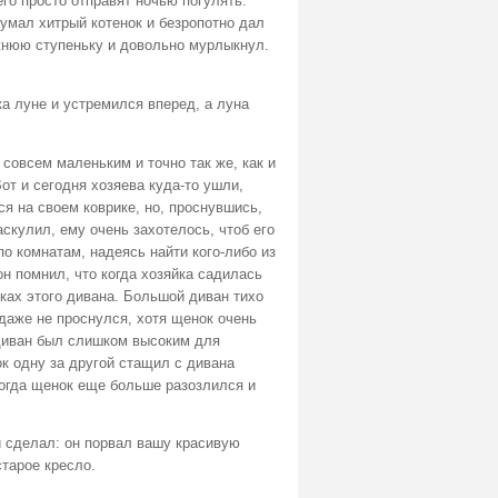
его просто отправят ночью погулять.
думал хитрый котенок и безропотно дал
ижнюю ступеньку и довольно мурлыкнул.
а луне и устремился вперед, а луна
совсем маленьким и точно так же, как и
Вот и сегодня хозяева куда-то ушли,
я на своем коврике, но, проснувшись,
скулил, ему очень захотелось, чтоб его
по комнатам, надеясь найти кого-либо из
он помнил, что когда хозяйка садилась
шках этого дивана. Большой диван тихо
даже не проснулся, хотя щенок очень
 диван был слишком высоким для
ок одну за другой стащил с дивана
Тогда щенок еще больше разозлился и
и сделал: он порвал вашу красивую
тарое кресло.