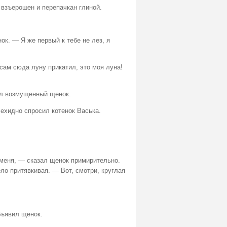
 взъерошен и перепачкан глиной.
к. — Я же первый к тебе не лез, я
сам сюда луну прикатил, это моя луна!
рил возмущенный щенок.
 ехидно спросил котенок Васька.
а меня, — сказал щенок примирительно.
ло притявкивая. — Вот, смотри, круглая
бъявил щенок.