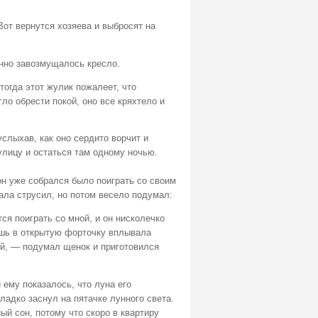
Вот вернутся хозяева и выбросят на
анно завозмущалось кресло.
тогда этот жулик пожалеет, что
гло обрести покой, оно все кряхтело и
услыхав, как оно сердито ворчит и
улицу и остаться там одному ночью.
он уже собрался было поиграть со своим
ала струсил, но потом весело подумал:
тся поиграть со мной, и он нисколечко
ишь в открытую форточку вплывала
ой, — подумал щенок и приготовился
ему показалось, что луна его
ладко заснул на пятачке лунного света.
й сон, потому что скоро в квартиру