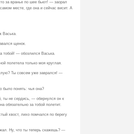
 то за вранье по шее бьют! — заорал
самом месте, где она и сейчас висит. А
к Васька.
давался щенок.
за тобой! — обозлился Васька.
ной полетела только моя круглая.
углую? Ты совсем уже заврался! —
о было понять: чья она?
 ты не сердись, — обернулся он к
она обязательно за тобой полетит.
тый хвост, лихо помчался по берегу
жал. Ну, что ты теперь скажешь? —