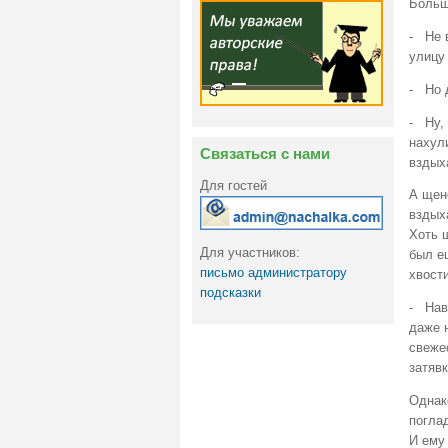
Больш
- Не в
улицу 
- Но 
- Ну, 
нахули
Связаться с нами
вздых
Для гостей
А щено
вздых
Хоть 
Для участников:
был е
письмо администратору
хвост
подсказки
- Наве
даже 
свеже
затявк
Однак
поглад
И ему