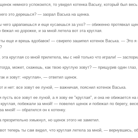
щенок немного успокоился, то увидел котенка Ваську, который был весь
чего это дерешься? — заорал Васька на щенка.
ы чего царапаешься и еще кусаешься за ухо? — обиженно протявкал щено
 бежал но дорожке, и за мной летела вот эта круглая.
 ты еще и врешь вдобавок! — свирепо зашипел котенок Васька. — Это я 
?
, эта круглая со мной прилетела, мы с ней только что играли! — заспо
тогда, может, скажешь, как твою круглую зовут? — прищурив один глаз,
ак и зовут: «круглая», — ответил щенок.
т и нет: все зовут ее луной, — важничая, пояснил котенок Васька.
 пусть все зовут ее луной, а я зову ее "круглая", и она не обижается н
круглая, побежали за мной! — повелел щенок и побежал по берегу, весе
за мной! — обратился он к котенку.
а презрительно хмыкнул, но щенок этого не заметил.
вот теперь ты сам видел, что круглая летела за мной, — вернувшись, о