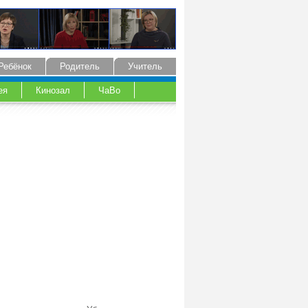
Ребёнок
Родитель
Учитель
ея
Кинозал
ЧаВо