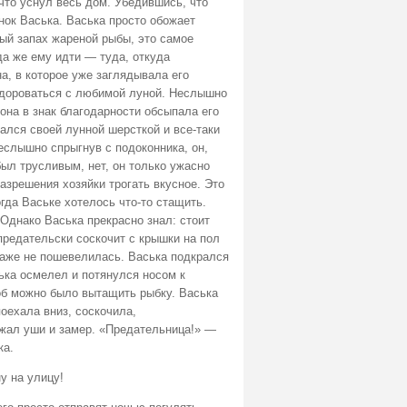
 что уснул весь дом. Убедившись, что
нок Васька. Васька просто обожает
ный запах жареной рыбы, это самое
а же ему идти — туда, откуда
а, в которое уже заглядывала его
здороваться с любимой луной. Неслышно
она в знак благодарности обсыпала его
ался своей лунной шерсткой и все-таки
еслышно спрыгнув с подоконника, он,
был трусливым, нет, он только ужасно
азрешения хозяйки трогать вкусное. Это
гда Ваське хотелось что-то стащить.
 Однако Васька прекрасно знал: стоит
 предательски соскочит с крышки на пол
даже не пошевелилась. Васька подкрался
ька осмелел и потянулся носом к
тоб можно было вытащить рыбку. Васька
оехала вниз, соскочила,
ижал уши и замер. «Предательница!» —
ка.
у на улицу!