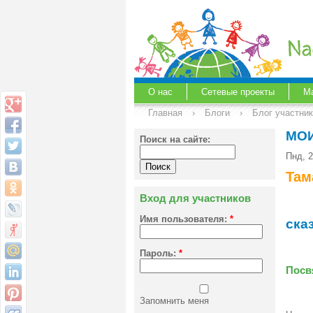
О нас
Сетевые проекты
М
Главная
›
Блоги
›
Блог участни
МОИ
Поиск на сайте:
Пнд, 2
Там
Вход для участников
Имя пользователя:
*
ска
Пароль:
*
Посв
Запомнить меня