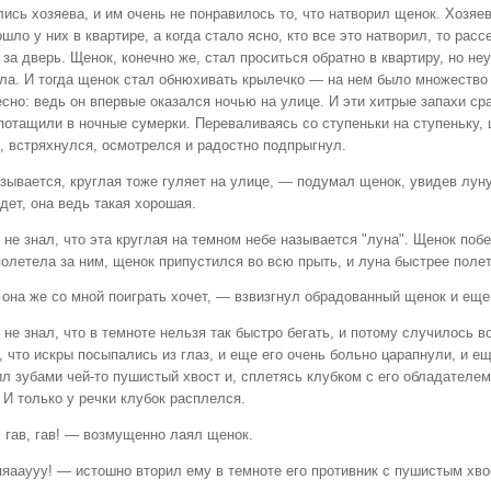
ись хозяева, и им очень не понравилось то, что натворил щенок. Хозяев
шло у них в квартире, а когда стало ясно, кто все это натворил, то рас
за дверь. Щенок, конечно же, стал проситься обратно в квартиру, но н
ла. И
тогда щенок стал обнюхивать крылечко — на нем было множество 
есно: ведь он впервые оказался ночью на улице. И эти хитрые запахи с
потащили в ночные сумерки. Переваливаясь со ступеньки на ступеньку, 
, встряхнулся, осмотрелся и радостно подпрыгнул.
зывается, круглая тоже гуляет на улице, — подумал щенок, увидев луну
дет, она ведь такая хорошая.
не знал, что эта круглая на темном небе называется "луна". Щенок поб
олетела за ним, щенок припустился во всю прыть, и луна быстрее полет
 она же со мной поиграть хочет, — взвизгнул обрадованный щенок и еще
не знал, что в темноте нельзя так быстро бегать, и потому случилось вот
, что искры посыпались из глаз, и еще его очень больно царапнули, и е
л зубами чей-то пушистый хвост и, сплетясь клубком с его обладателем,
 И только у речки клубок расплелся.
, гав, гав! — возмущенно лаял щенок.
яааууу! — истошно вторил ему в темноте его противник с пушистым хво