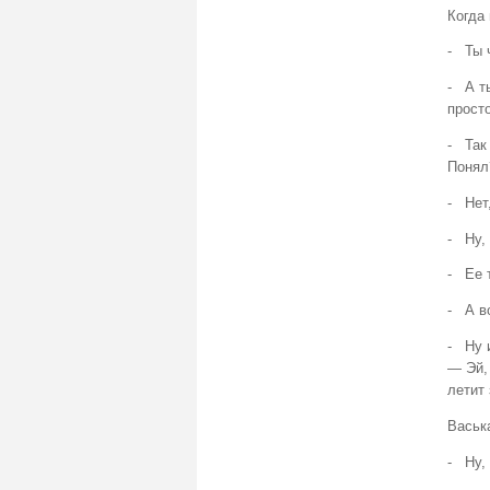
Когда 
- Ты 
- А т
просто
- Так
Понял
- Нет
- Ну, 
- Ее т
- А во
- Ну и
— Эй, 
летит 
Васьк
- Ну, 