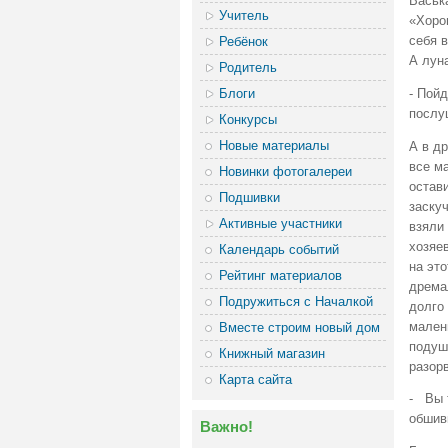
Васька
Учитель
«Хорош
себя 
Ребёнок
А лун
Родитель
Блоги
- Пой
послу
Конкурсы
Новые материалы
А в др
все ма
Новинки фотогалереи
остав
Подшивки
заскуч
Активные участники
взяли 
хозяев
Календарь событий
на это
Рейтинг материалов
дрема
Подружиться с Началкой
долго
малень
Вместе строим новый дом
подуш
Книжный магазин
разор
Карта сайта
- Вы 
обшив
Важно!