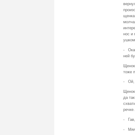
вернул
произо
щенка 
молча
интер
нос и 
ушком
- Ока
ней бу
Щенок 
тоже п
- Ой,
Щенок 
да так
схвати
речке.
- Гав
- Мяя