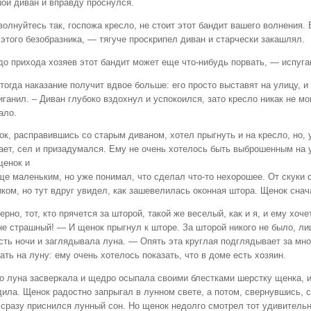
ой диван и вправду проснулся.
олнуйтесь так, госпожа кресло, не стоит этот бандит вашего волнения. 
этого безобразника, — тягуче проскрипел диван и старчески закашлял.
до прихода хозяев этот бандит может еще что-нибудь порвать, — испуг
тогда наказание получит вдвое больше: его просто выставят на улицу, и 
ганил. – Диван глубоко вздохнул и успокоился, зато кресло никак не мо
ало.
к, расправившись со старым диваном, хотел прыгнуть и на кресло, но, 
ает, сел и призадумался. Ему не очень хотелось быть выброшенным на 
щенок и
ще маленьким, но уже понимал, что сделал что-то нехорошее. От скуки 
иком, но тут вдруг увидел, как зашевелилась оконная штора. Щенок снач
рно, тот, кто прячется за шторой, такой же веселый, как и я, и ему хоче
не страшный! — И щенок прыгнул к шторе. За шторой никого не было, л
сть ночи и заглядывала луна. — Опять эта круглая подглядывает за мн
ать на луну: ему очень хотелось показать, что в доме есть хозяин.
о луна засверкала и щедро осыпала своими блестками шерстку щенка, и 
ила. Щенок радостно запрыгал в лунном свете, а потом, свернувшись, с
 сразу приснился лунный сон. Но щенок недолго смотрел тот удивительны