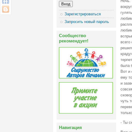
Ночь. 
вокруг
гулят
Зарегистрироваться
любим
Запросить новый пароль
расплы
любим
Сообщество
вспрыг
рекомендует!
всего
решил
крадуч
терпет
была б
Вот и
ему то
и заз
совсе
сково
чуть т
перев
только
- Ты с
Навигация