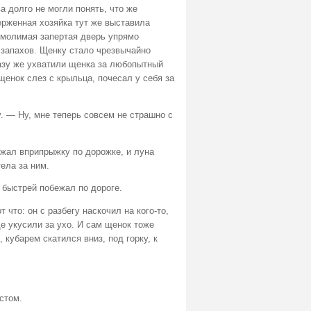
а долго не могли понять, что же
серженная хозяйка тут же выставила
еумолимая запертая дверь упрямо
запахов. Щенку стало чрезвычайно
разу же ухватили щенка за любопытный
щенок слез с крыльца, почесал у себя за
. — Ну, мне теперь совсем не страшно с
ежал вприпрыжку по дорожке, и луна
ела за ним.
 быстрей побежал по дороге.
 что: он с разбегу наскочил на кого-то,
ще укусили за ухо. И сам щенок тоже
 кубарем скатился вниз, под горку, к
стом.