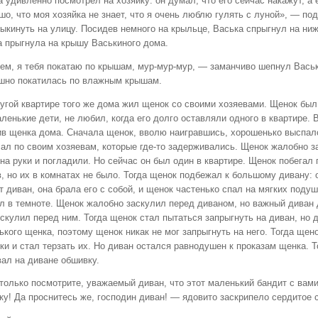
 удивленно посмотрел на хозяйку: он думал, что его сейчас накажут, а 
о, что моя хозяйка не знает, что я очень люблю гулять с луной», — по
выкинуть на улицу. Посидев немного на крыльце, Васька спрыгнул на н
а прыгнула на крышу Васькиного дома.
дем, я тебя покатаю по крышам, мур-мур-мур, — заманчиво шепнул Васьк
шно покатилась по влажным крышам.
угой квартире того же дома жил щенок со своими хозяевами. Щенок был 
ленькие дети, не любил, когда его долго оставляли одного в квартире. 
ив щенка дома. Сначала щенок, вволю наигравшись, хорошенько выспалс
ал по своим хозяевам, которые где-то задерживались. Щенок жалобно за
на руки и погладили. Но сейчас он был один в квартире. Щенок побегал 
, но их в комнатах не было. Тогда щенок подбежал к большому дивану: 
т диван, она брала его с собой, и щенок частенько спал на мягких поду
л в темноте. Щенок жалобно заскулил перед диваном, но важный диван 
 скулил перед ним. Тогда щенок стал пытаться запрыгнуть на диван, но
кого щенка, поэтому щенок никак не мог запрыгнуть на него. Тогда щен
ки и стал терзать их. Но диван остался равнодушен к проказам щенка. 
вал на диване обшивку.
только посмотрите, уважаемый диван, что этот маленький бандит с вам
ку! Да проснитесь же, господин диван! — ядовито заскрипело сердитое с