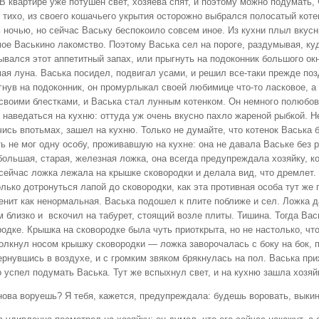
В квартире уже потушен свет, хозяева спят, и поэтому можно подумать,
 тихо, из своего кошачьего укрытия осторожно выбрался полосатый коте
ь ночью, но сейчас Ваську беспокоило совсем иное. Из кухни плыл вкус
ое Васькино лакомство. Поэтому Васька сел на пороге, раздумывая, куд
вался этот аппетитный запах, или прыгнуть на подоконник большого окн
ая луна. Васька посидел, подвигал усами, и решил все-таки прежде по
нув на подоконник, он промурлыкал своей любимице что-то ласковое, а 
 своими блестками, и Васька стал лунным котенком. Он немного полюбов
 наведаться на кухню: оттуда уж очень вкусно пахло жареной рыбкой. Н
ись впотьмах, зашел на кухню. Только не думайте, что котенок Васька 
ь не мог одну особу, проживавшую на кухне: она не давала Ваське без р
ольшая, старая, железная ложка, она всегда предупреждала хозяйку, ко
 сейчас ложка лежала на крышке сковородки и делала вид, что дремлет.
лько дотронуться лапой до сковородки, как эта противная особа тут же
венит как ненормальная. Васька подошел к плите поближе и сел. Ложка 
м близко и вскочил на табурет, стоящий возле плиты. Тишина. Тогда Вас
родке. Крышка на сковородке была чуть приоткрыта, но не настолько, ч
олкнул носом крышку сковородки — ложка заворочалась с боку на бок, п
ернувшись в воздухе, и с громким звяком брякнулась на пол. Васька пр
 успел подумать Васька. Тут же вспыхнул свет, и на кухню зашла хозяй
нова воруешь? Я тебя, кажется, предупреждала: будешь воровать, выкин