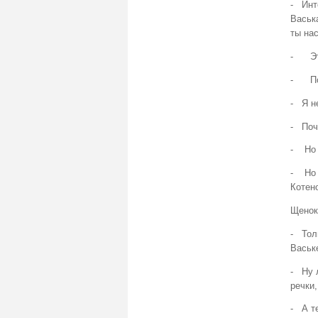
- Инте
Васька
ты на
- Это
- Пот
- Я не
- Поч
- Но 
- Но 
Котен
Щенок
- Тол
Ваське
- Ну 
речки,
- А т