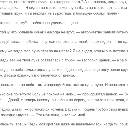
ресно, кто это тебя научил так здорово врать? А ты знаешь, когда врут,
 на щенка. — Я сидел на месте, и моя луна была на месте, вот на этом 
стоящий врун, и ты никогда не вырастешь в большую собаку, понял?
 еще почему? — обиженно удивился щенок.
ому что большие собаки никогда не врут, — авторитетно заявил котено
 вру! Когда я побежал, круглая полетела за мной, я сам видел, — не с
ему же тогда моя луна стояла на месте? Я не видел, чтобы она летела 
ведь это же твоя луна оставалась с тобой, — заспорил щенок, — а за м
ведь на небе только одна луна, моя! Где ты видишь еще одну, свою кр
ок Васька фыркнул и отвернулся от щенка.
 посмотрел на небо: там и вправду была только одна луна. И невозможн
ько она почему-то больше похожа на мою... — пробормотал щенок. — Эй,
. — Давай, я теперь посижу, а ты беги по берегу, и если это твоя луна, 
ладно, давай, — согласился котенок Васька и, подняв трубой свой пушис
 победно мяукая: — Это моя луна, и только моя!
еперь ты врешь! Ведь моя круглая даже не шевельнулась, когда ты побе