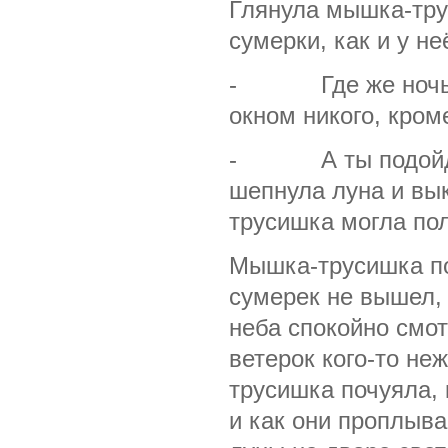
Глянула мышка-трус
сумерки, как и у не
- Где же ночь? —
окном никого, кроме
- А ты подойди п
шепнула луна и вык
трусишка могла по
Мышка-трусишка под
сумерек не вышел, 
неба спокойно смот
ветерок кого-то не
трусишка почуяла, 
и как они проплыва