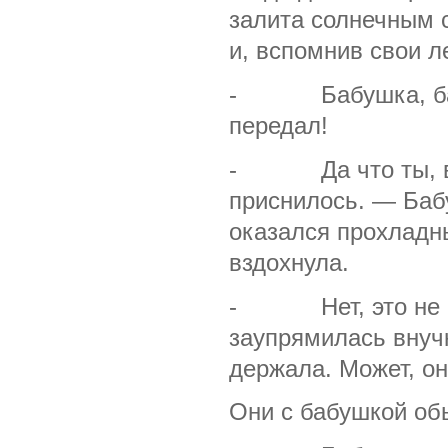
залита солнечным с
и, вспомнив свои л
- Бабушка, бабу
передал!
- Да что ты, вну
приснилось. — Баб
оказался прохладн
вздохнула.
- Нет, это не сн
заупрямилась внучк
держала. Может, он
Они с бабушкой обы