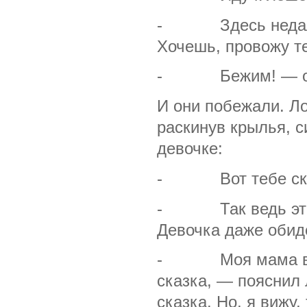
- Здесь недалеко
Хочешь, провожу т
- Бежим! — обр
И они побежали. Ло
раскинув крылья, с
девочке:
- Вот тебе ска
- Так ведь это ж
Девочка даже обид
- Моя мама всегд
сказка, — пояснил 
сказка. Но, я вижу,