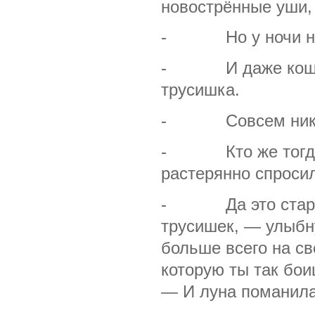
новострённые уши, 
- Но у ночи нет 
- И даже кошачь
трусишка.
- Совсем никаки
- Кто же тогда м
растерянно спроси
- Да это старень
трусишек, — улыбну
больше всего на св
которую ты так бои
— И луна поманила