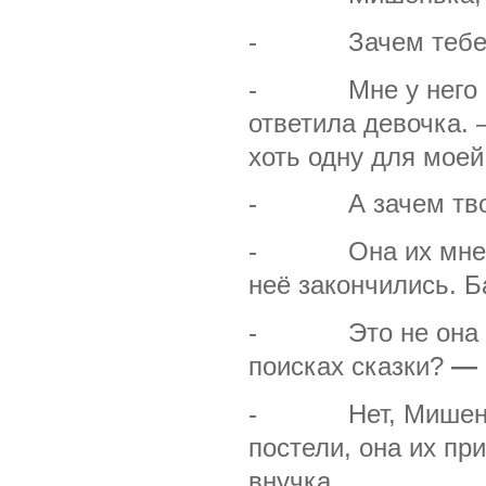
- Зачем тебе ле
- Мне у него над
ответила девочка. 
хоть одну для моей
- А зачем твоей 
- Она их мне на н
неё закончились. Б
- Это
не она
поисках сказки?
—
- Нет, Мишенька,
постели, она их пр
внучка.