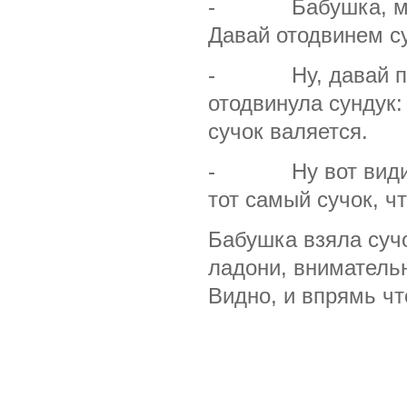
- Бабушка, может
Давай отодвинем с
- Ну, давай посм
отодвинула сундук:
сучок валяется.
- Ну вот видишь!
тот самый сучок, ч
Бабушка взяла суч
ладони, вниматель
Видно, и впрямь чт