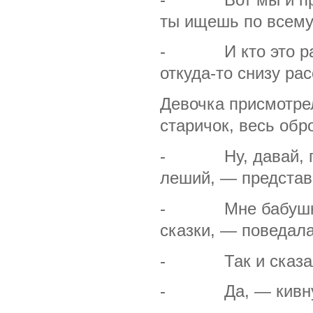
ты ищешь по всему
- И кто это разы
откуда-то снизу ра
Девочка присмотрел
старичок, весь об
- Ну, давай, гов
леший, — представ
- Мне бабушка ск
сказки, — поведала
- Так и сказала
- Да, — кивнула