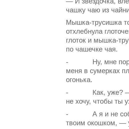
— И звёздочка, вле
чашку чаю из чайни
Мышка-трусишка то
отхлебнула глоточе
глоток и мышка-тру
по чашечке чая.
- Ну, мне пора, 
меня в сумерках пл
огонька.
- Как, уже? — ис
не хочу, чтобы ты 
- А я и не собир
твоим окошком, — 