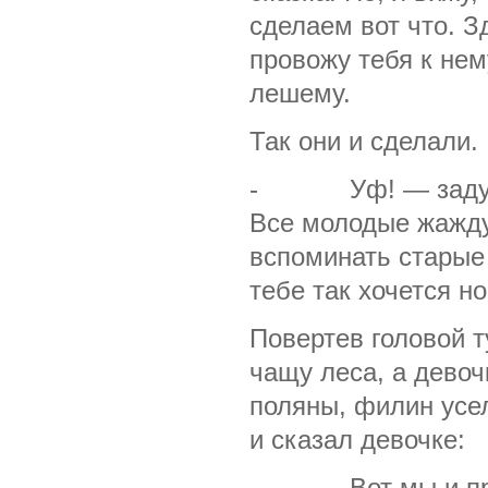
сделаем вот что. З
провожу тебя к нем
лешему.
Так они и сделали.
- Уф! — задумчи
Все молодые жажду
вспоминать старые 
тебе так хочется н
Повертев головой т
чащу леса, а девоч
поляны, филин усел
и сказал девочке:
- Вот мы и пришл