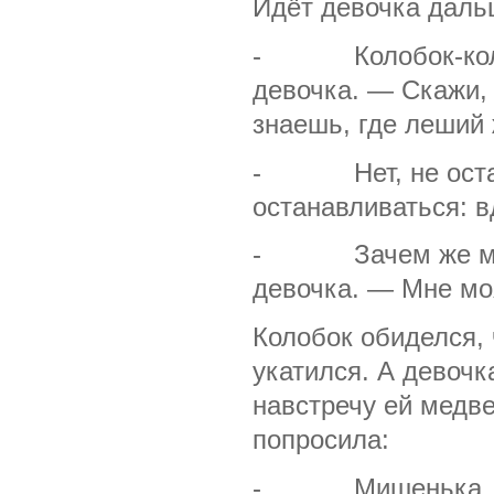
Идёт девочка дальш
- Колобок-колобо
девочка. — Скажи, 
знаешь, где леший
- Нет, не остано
останавливаться: в
- Зачем же мне т
девочка. — Мне мо
Колобок обиделся, 
укатился. А девочк
навстречу ей медве
попросила:
- Мишенька, пок