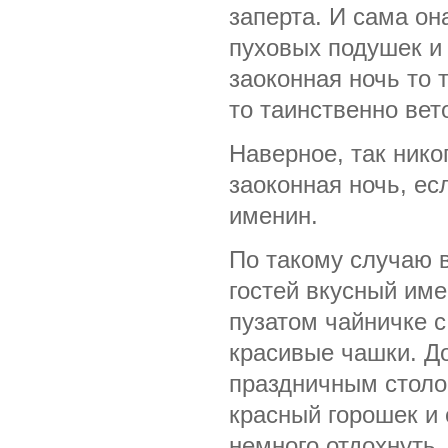
заперта. И сама он
пуховых подушек и 
заоконная ночь то
то таинственно вет
Наверное, так ник
заоконная ночь, е
именин.
По такому случаю 
гостей вкусный име
пузатом чайничке с
красивые чашки. Д
праздничным столо
красный горошек и 
немного отдохнуть,