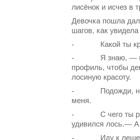
лисёнок и исчез в т
Девочка пошла дал
шагов, как увидела
- Какой ты крас
- Я знаю, — горд
профиль, чтобы де
лосиную красоту.
- Подожди, не уб
меня.
- С чего ты реши
удивился лось.— А
- Иду к лешему з