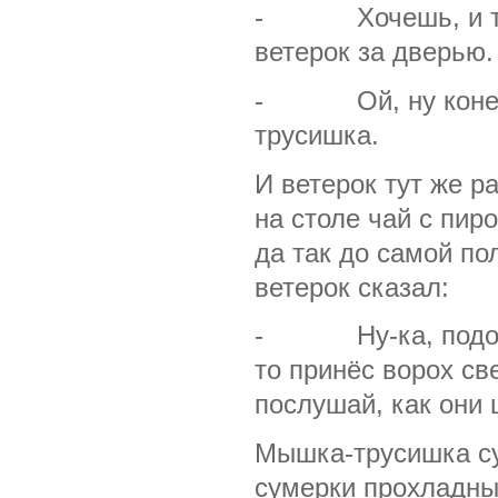
- Хочешь, и теб
ветерок за дверью.
- Ой, ну конечн
трусишка.
И ветерок тут же ра
на столе чай с пир
да так до самой по
ветерок сказал:
- Ну-ка, подожди
то принёс ворох св
послушай, как они 
Мышка-трусишка сун
сумерки прохладные