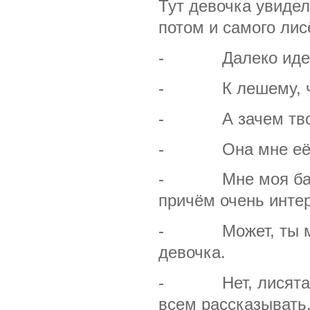
Тут девочка увидел
потом и самого лис
- Далеко идешь?
- К лешему, чтоб
- А зачем твоей 
- Она мне её на 
- Мне моя бабушк
причём очень инте
- Может, ты мне
девочка.
- Нет, лисятам р
всем рассказывать,