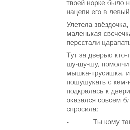
твоей норке было н
нацепи его в левый
Улетела звёздочка,
маленькая свечечк
перестали царапат
Тут за дверью кто-
шу-шу-шу, помолчи
мышка-трусишка, и
пошушукать с кем-н
подкралась к двери
оказался совсем б
спросила:
- Ты кому так 