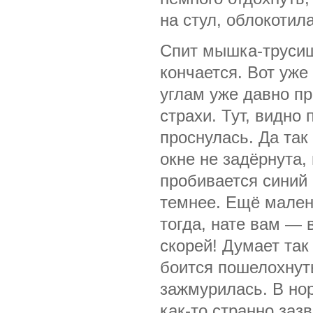
на стул, облокотила
Спит мышка-трусишк
кончается. Вот уже
углам уже давно п
страхи. Тут, видно
проснулась. Да так 
окне не задёрнута,
пробивается синий 
темнее. Ещё мален
тогда, нате вам — 
скорей! Думает так
боится пошелохнуть
зажмурилась. В норк
как-то странно зазв