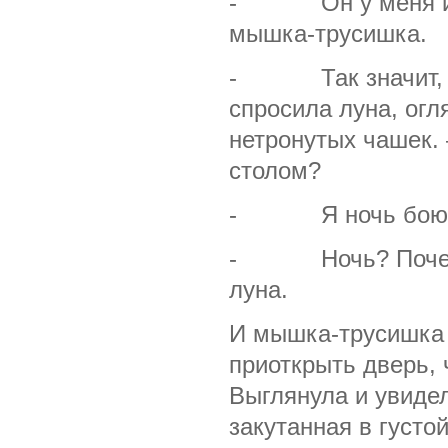
- Он у меня име
мышка-трусишка.
- Так значит, у 
спросила луна, огл
нетронутых чашек.
столом?
- Я ночь боюсь,
- Ночь? Почему 
луна.
И мышка-трусишка 
приоткрыть дверь,
Выглянула и увидел
закутанная в густой