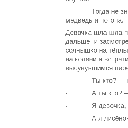
- Тогда не знаю,
медведь и потопал
Девочка шла-шла по
дальше, и засмотре
солнышко на тёплые
на колени и встре
высунувшимся пере
- Ты кто? — исп
- А ты кто? — пр
- Я девочка, — 
- А я лисёнок, —