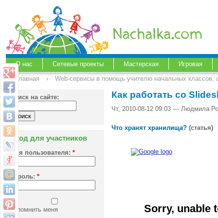
О нас
Сетевые проекты
Мастерская
Игровая
Главная
›
Web-сервисы в помощь учителю начальных классов, а
Как работать со Slides
Поиск на сайте:
Чт, 2010-08-12 09:03 — Людмила Ро
Что хранят хранилища?
(статья)
Вход для участников
Имя пользователя:
*
Пароль:
*
Запомнить меня