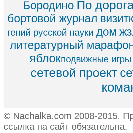
По дорог
Бородино
бортовой журнал
визит
дом
жз
гений русской науки
литературный марафо
яблок​
подвижные игры
сетевой проект
се
кома
© Nachalka.com 2008-2015. П
ссылка на сайт обязательна.