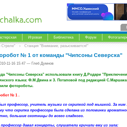
астерская
Игровая
Библиотека
Форум
Фотогалер
й Стреле"
›
Станция "Внимание, разыскивается!"
оробот № 1 от команды "Чипсоны Северска"
010-11-16 15:47 — Глеб Думнов
да "Чипсоны Северска" использовали книгу Д.Родари "Приключени
янского языка: Ф.М.Двина и З. Потаповой под редакцией С.Маршака
вили фотороботы.
обот № 1 .
ыл профессор, учитель музыки со скрипкой под мышкой. За ним л
у что скрипка профессора была сделана из половинки ароматной 
тно, большие охотницы до всего сладкого.
 профессор давал концерты, слушатели кричали ему из зала: