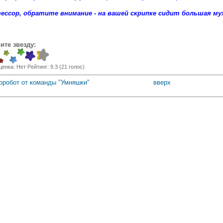
ессор, обратите внимание - на вашей скрипке сидит большая му
ите звезду:
ценка:
Нет
Рейтинг:
9.3
(
21
голос)
торобот от команды "Умняшки"
вверх