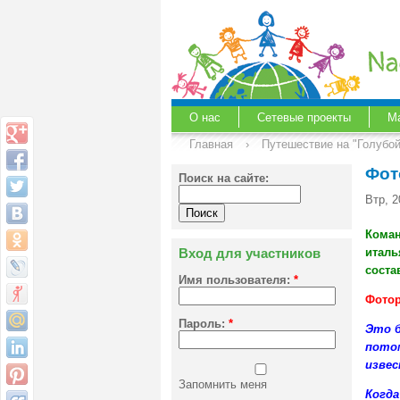
О нас
Сетевые проекты
М
Главная
›
Путешествие на "Голубо
Фот
Поиск на сайте:
Втр, 2
К
оман
Вход для участников
италь
соста
Имя пользователя:
*
Фотор
Пароль:
*
Это б
потом
извес
Запомнить меня
Когда