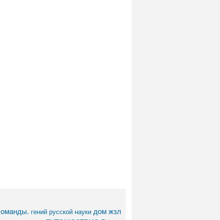
команды.
дом
жзл
гений русской науки