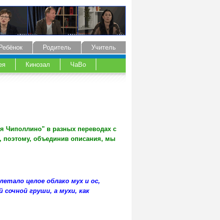
Ребёнок
Родитель
Учитель
ея
Кинозал
ЧаВо
я Чиполлино" в разных переводах с
, поэтому, объединив описания, мы
етало целое облако мух и ос,
сочной груши, а мухи, как