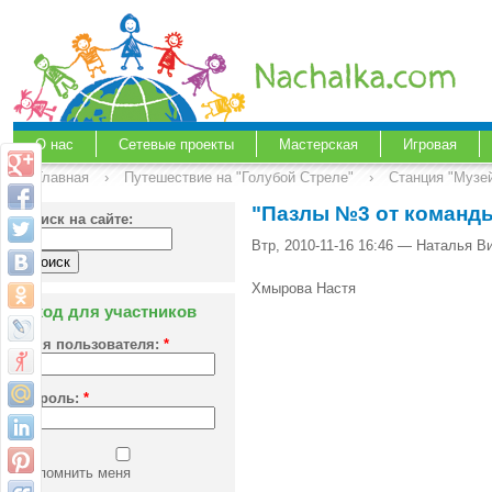
О нас
Сетевые проекты
Мастерская
Игровая
Главная
›
Путешествие на "Голубой Стреле"
›
Станция "Музе
"Пазлы №3 от команд
Поиск на сайте:
Втр, 2010-11-16 16:46 — Наталья В
Хмырова Настя
Вход для участников
Имя пользователя:
*
Пароль:
*
Запомнить меня