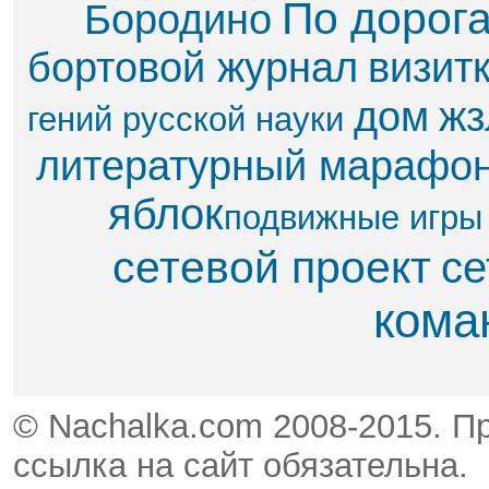
По дорог
Бородино
бортовой журнал
визит
дом
жз
гений русской науки
литературный марафо
яблок​
подвижные игры
сетевой проект
се
кома
© Nachalka.com 2008-2015. П
ссылка на сайт обязательна.