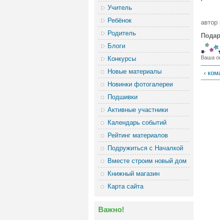
Учитель
Ребёнок
автор
Родитель
Подар
Блоги
Ваша о
Конкурсы
Новые материалы
‹ ком
Новинки фотогалереи
Подшивки
Активные участники
Календарь событий
Рейтинг материалов
Подружиться с Началкой
Вместе строим новый дом
Книжный магазин
Карта сайта
Важно!