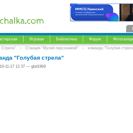
астерская
Игровая
Библиотека
Форум
Фотогалер
й Стреле"
›
Станция "Музей персонажей"
›
команда "Голубая стрел
анда "Голубая стрела"
10-11-17 12:37 — gbd1969