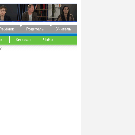
Ребёнок
Родитель
Учитель
ея
Кинозал
ЧаВо
а"