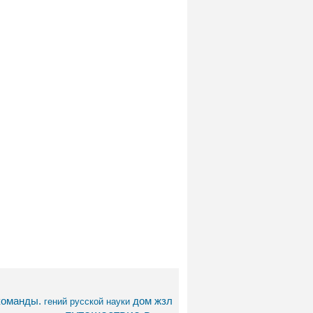
команды.
дом
жзл
гений русской науки