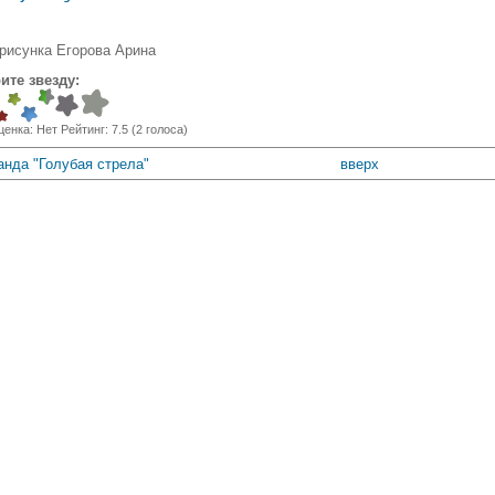
 рисунка Егорова Арина
ите звезду:
ценка:
Нет
Рейтинг:
7.5
(
2
голоса)
анда "Голубая стрела"
вверх