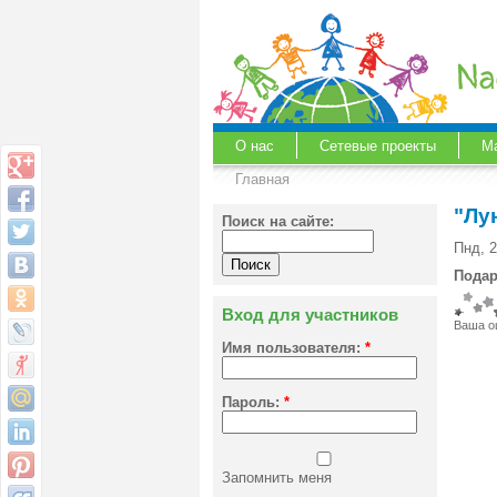
О нас
Сетевые проекты
М
Главная
"Лу
Поиск на сайте:
Пнд, 2
Подар
Вход для участников
Ваша о
Имя пользователя:
*
Пароль:
*
Запомнить меня