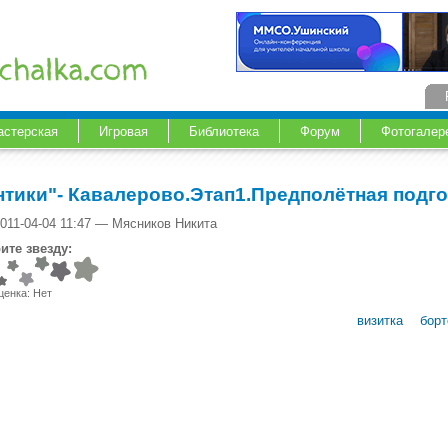
астерская
Игровая
Библиотека
Форум
Фотогалер
нтики"- Кавалерово.Этап1.Предполётная подго
011-04-04 11:47 — Мясников Никита
ите звезду:
ценка:
Нет
визитка
борт