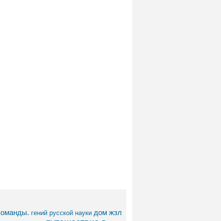
команды.
дом
жзл
гений русской науки