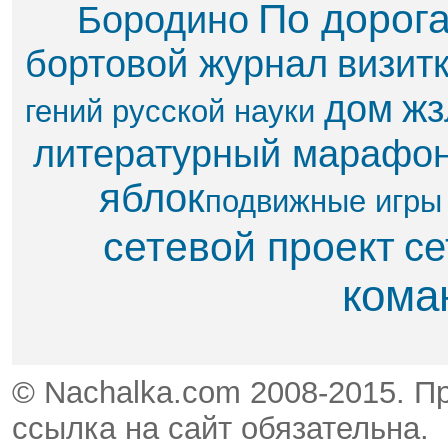
По дорог
Бородино
бортовой журнал
визит
дом
жз
гений русской науки
литературный марафо
яблок​
подвижные игры
сетевой проект
се
кома
© Nachalka.com 2008-2015. П
ссылка на сайт обязательна.