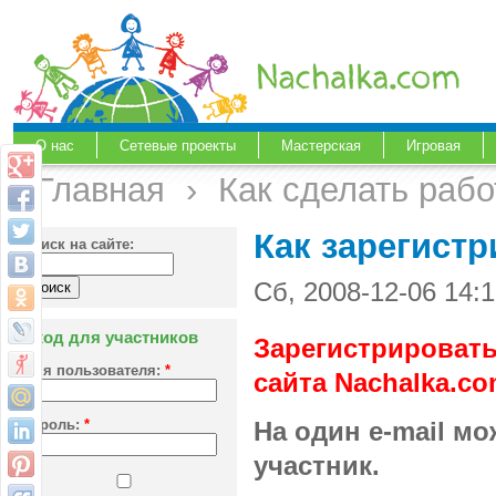
О нас
Сетевые проекты
Мастерская
Игровая
Главная
›
Как сделать раб
Как зарегист
Поиск на сайте:
Сб, 2008-12-06 14:
Вход для участников
Зарегистрировать
Имя пользователя:
*
сайта Nachalka.c
Пароль:
*
На один e-mail м
участник.