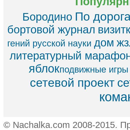
Популярн
По дорог
Бородино
бортовой журнал
визит
дом
жз
гений русской науки
литературный марафо
яблок​
подвижные игры
сетевой проект
се
кома
© Nachalka.com 2008-2015. П