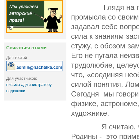
Глядя на гладь 
промысла со своим 
задавал себе вопро
сила к знаниям зас
стужу, с обозом з
Связаться с нами
Его не пугала неиз
Для гостей
трудолюбие, целеу
что, «соединяя не
Для участников:
силой понятия, Ло
письмо администратору
подсказки
Сегодня мы говори
физике, астрономе,
художнике.
Я считаю, что в
Родины - это прим