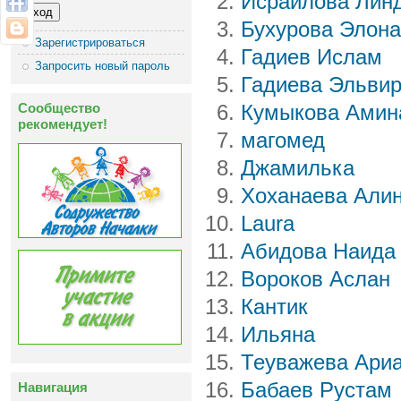
Исраилова Лин
Бухурова Элона
Зарегистрироваться
Гадиев Ислам
Запросить новый пароль
Гадиева Эльви
Сообщество
Кумыкова Амин
рекомендует!
магомед
Джамилька
Хоханаева Али
Laura
Абидова Наида
Вороков Аслан
Кантик
Ильяна
Теуважева Ари
Бабаев Рустам
Навигация