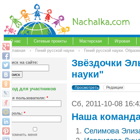
О нас
Сетевые проекты
Мастерская
Игровая
Главная
›
Гений русской науки
›
Гений русской науки. Образ
Звёздочки Эль
Поиск на сайте:
науки"
Просмотреть
Редакции
Вход для участников
Имя пользователя:
*
Сб, 2011-10-08 16
Пароль:
*
Наша команд
Селимова Элиза
Запомнить меня