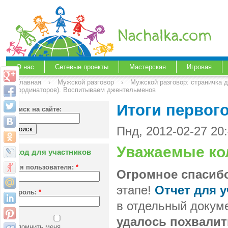
О нас
Сетевые проекты
Мастерская
Игровая
Главная
›
Мужской разговор
›
Мужской разговор: страничка 
координаторов). Воспитываем джентельменов
Итоги первого
Поиск на сайте:
Пнд, 2012-02-27 20
Уважаемые ко
Вход для участников
Имя пользователя:
*
Огромное спасиб
этапе!
Отчет для 
Пароль:
*
в отдельный докуме
удалось похвалит
Запомнить меня