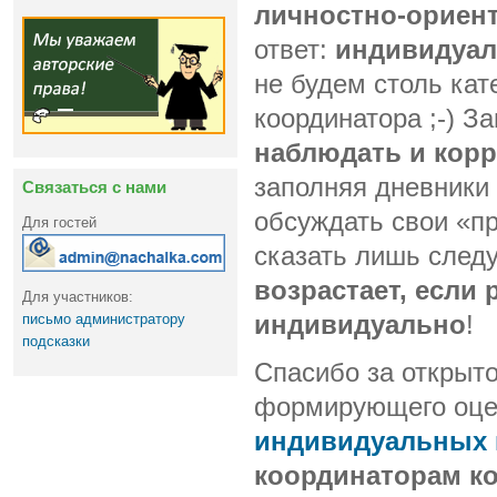
личностно-ориен
ответ:
индивидуал
не будем столь кат
координатора ;-) З
наблюдать и кор
заполняя дневники
Связаться с нами
обсуждать свои «п
Для гостей
сказать лишь сле
возрастает, если
Для участников:
индивидуально
!
письмо администратору
подсказки
Спасибо за открыто
формирующего оце
индивидуальных 
координаторам к