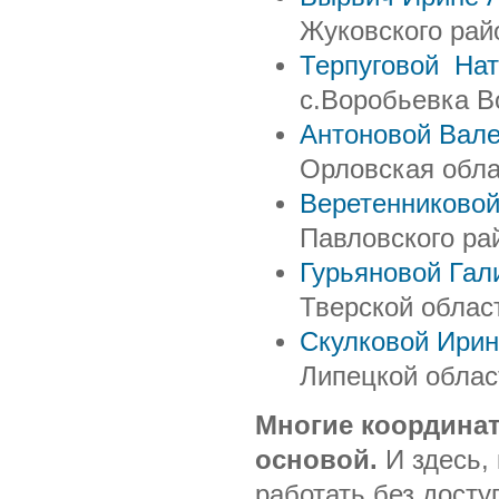
Жуковского рай
Терпуговой Нат
с.Воробьевка В
Антоновой Вал
Орловская обла
Веретенниковой
Павловского ра
Гурьяновой Гал
Тверской област
Скулковой Ири
Липецкой облас
Многие координа
основой.
И здесь, 
работать без доступ