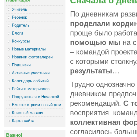
Сначала о дне
Учитель
По дневникам разв
Ребёнок
проделали корди
Родитель
проще было работат
Блоги
помощью мы
на 
Конкурсы
Новые материалы
– командой проект
Новинки фотогалереи
с которыми столкну
Подшивки
результаты
…
Активные участники
Календарь событий
Трудно однозначно 
Рейтинг материалов
дневником предпоч
Подружиться с Началкой
рекомендаций.
С т
Вместе строим новый дом
восприятия команд
Книжный магазин
Карта сайта
коллективная фо
согласилось больши
Важно!