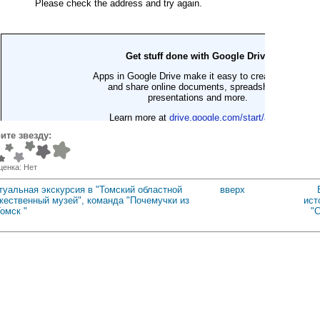
ите звезду:
ценка:
Нет
туальная экскурсия в "Томский областной
вверх
жественный музей", команда "Почемучки из
ист
Томск "
"