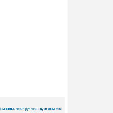
команды.
дом
жзл
гений русской науки