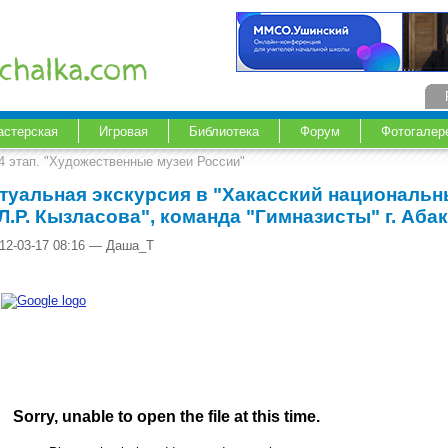
астерская
Игровая
Библиотека
Форум
Фотогалер
4 этап. "Художественные музеи России"
туальная экскурсия в "Хакасский национальн
 Л.Р. Кызласова", команда "Гимназисты" г. Аба
012-03-17 08:16 — Даша_Т