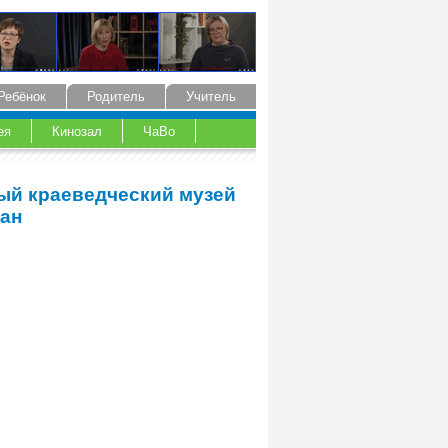
Ребёнок
Родитель
Учитель
ея
Кинозал
ЧаВо
ый краеведческий музей
кан