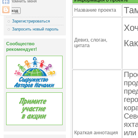
Запомнить меня
Там
Название проекта
Зарегистрироваться
Хоч
Запросить новый пароль
Девиз, слоган,
Как
Сообщество
цитата
рекомендует!
Про
про
пре
гер
кор
Сев
яхт
или
Краткая аннотация