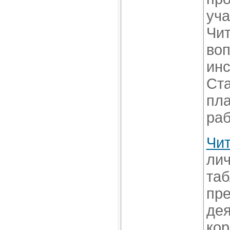
уча
Чит
воп
инс
Ста
пла
раб
Чит
лич
таб
пре
дея
кор