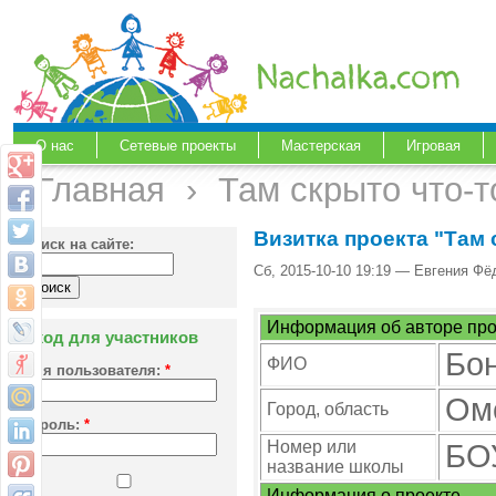
О нас
Сетевые проекты
Мастерская
Игровая
Главная
›
Там скрыто что-то
Визитка проекта "Там с
Поиск на сайте:
Сб, 2015-10-10 19:19 — Евгения Фё
Информация об авторе про
Вход для участников
Бон
ФИО
Имя пользователя:
*
Ом
Город, область
Пароль:
*
Номер или
БО
название школы
Информация о проекте