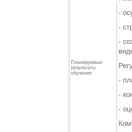
- о
- с
- с
вид
Планируемые
Рег
результаты
обучения
- п
- к
- о
Ком