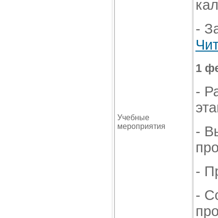
кал
- З
Чит
1 ф
- Р
эта
Учебные
мероприятия
- 
про
- П
- С
пр