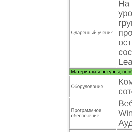
На 
уро
гру
про
Одаренный ученик
ост
сос
Lea
Материалы и ресурсы, нео
Ком
Оборудование
сот
Веб
Программное
Win
обеспечение
Ауд