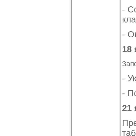
- С
кла
- О
18 
Зап
- У
- П
21 
Пре
та