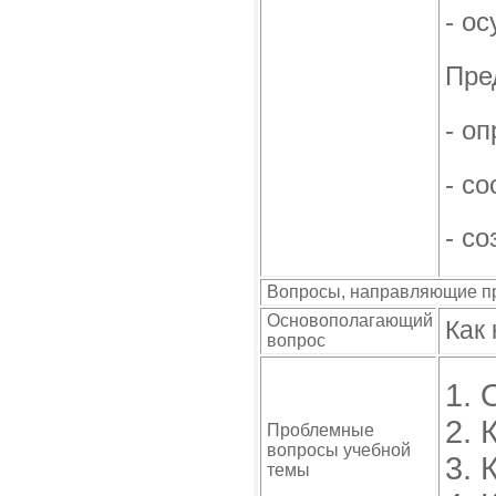
- о
Пре
- о
- с
- с
Вопросы, направляющие п
Основополагающий
Как 
вопрос
1. 
2. 
Проблемные
вопросы учебной
3. 
темы