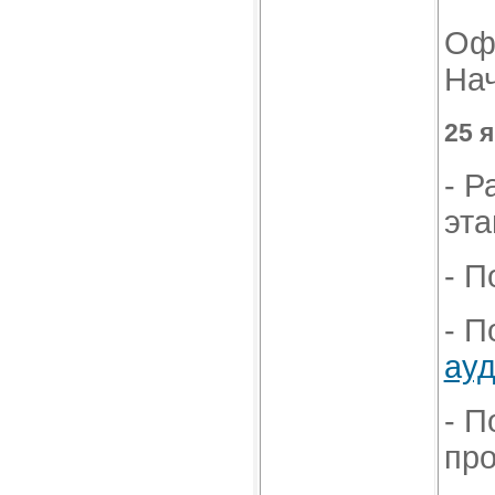
Офо
На
25 
- Р
эта
- П
- П
ауд
- П
про