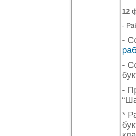
12 
- Ра
- С
раб
- С
бук
- П
“Ша
* Р
бук
кла