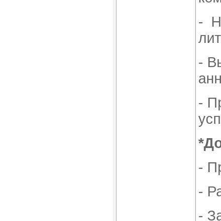
- 
лит
- В
анн
- П
усп
*Д
- П
- Р
- З