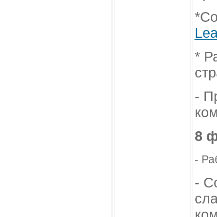
*Со
Lea
* Р
стр
- П
ком
8 
- Ра
- С
сла
ком