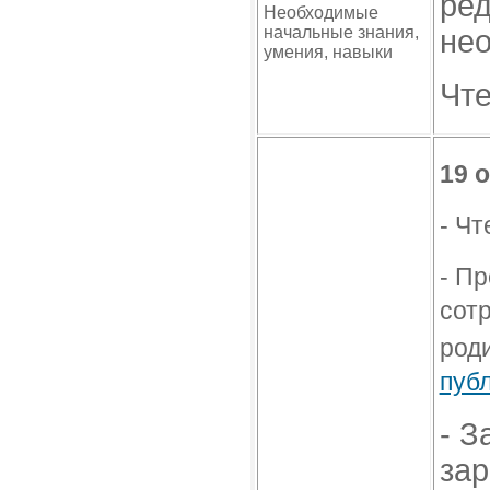
ред
Необходимые
начальные знания,
не
умения, навыки
Чте
19 о
- Ч
т
-
Пр
сот
роди
пуб
- З
зар