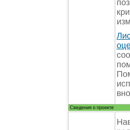
поз
кри
изм
Лис
оце
соо
пом
Пом
исп
вно
Сведения о проекте
Нав