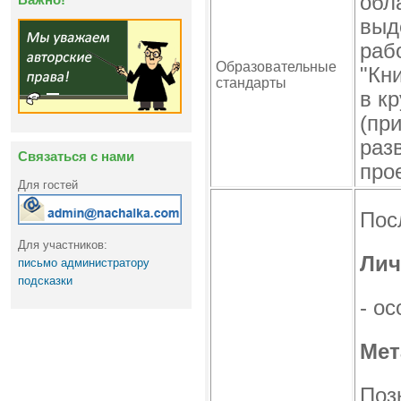
обл
выд
раб
Образовательные
"Кн
стандарты
в кр
(пр
раз
Связаться с нами
про
Для гостей
Пос
Для участников:
Лич
письмо администратору
подсказки
- о
Мет
Поз