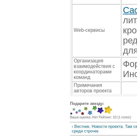
Ca
лит
кро
Web-сервисы
ред
для
Организация
Фор
взаимодействия с
координаторами
Инс
команд
Примечания
авторов проекта
Подарите звезду:
Ваша оценка:
Нет
Рейтинг:
10
(
1
голос)
‹ Вестник. Новости проекта. Там с
среди строчек