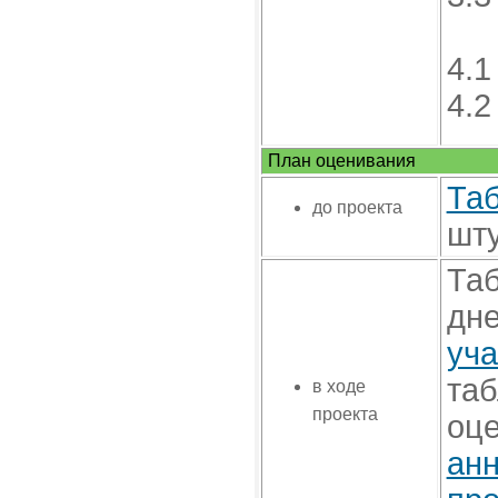
4.1
4.2
План оценивания
Таб
до проекта
шт
Таб
дне
уча
таб
в ходе
проекта
оце
ан