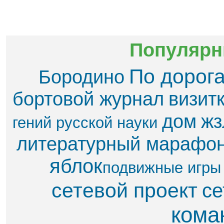
Популярн
По дорог
Бородино
бортовой журнал
визит
дом
жз
гений русской науки
литературный марафо
яблок​
подвижные игры
сетевой проект
се
кома