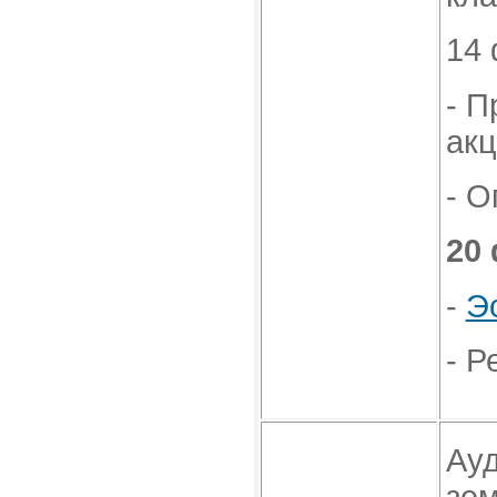
14
- П
акц
- О
20
-
Эс
- Р
Ауд
зем