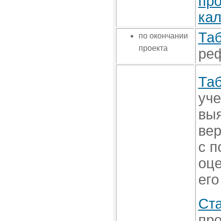
пр
ка
Таб
по окончании
проекта
реф
Таб
уче
выя
вер
с п
оце
его
Ста
про