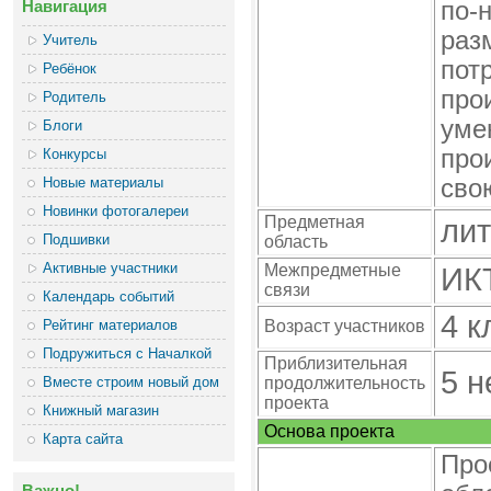
по-
Навигация
раз
Учитель
пот
Ребёнок
про
Родитель
уме
Блоги
про
Конкурсы
Новые материалы
сво
Новинки фотогалереи
Предметная
лит
Подшивки
область
Активные участники
Межпредметные
ИК
связи
Календарь событий
4 к
Рейтинг материалов
Возраст участников
Подружиться с Началкой
Приблизительная
5 н
Вместе строим новый дом
продолжительность
проекта
Книжный магазин
Основа проекта
Карта сайта
Про
Важно!