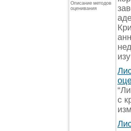
Описание методов
зав
оценивания
аде
Кри
анн
нед
изу
Лис
оце
“Ли
с к
изм
Лис