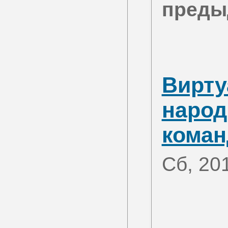
преды
Вирту
народ
коман
Сб, 20