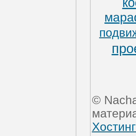
ко
мара
подви
про
© Nacha
материа
Хостинг