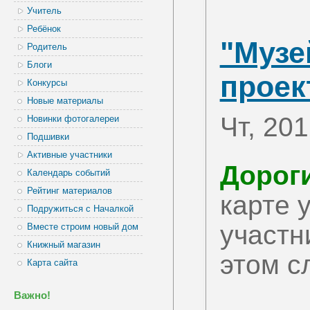
Учитель
Ребёнок
"Музе
Родитель
Блоги
проек
Конкурсы
Новые материалы
Чт, 20
Новинки фотогалереи
Подшивки
Активные участники
Дороги
Календарь событий
Рейтинг материалов
карте 
Подружиться с Началкой
участн
Вместе строим новый дом
Книжный магазин
этом с
Карта сайта
Важно!