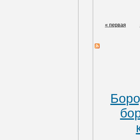
« первая
Боро
бо