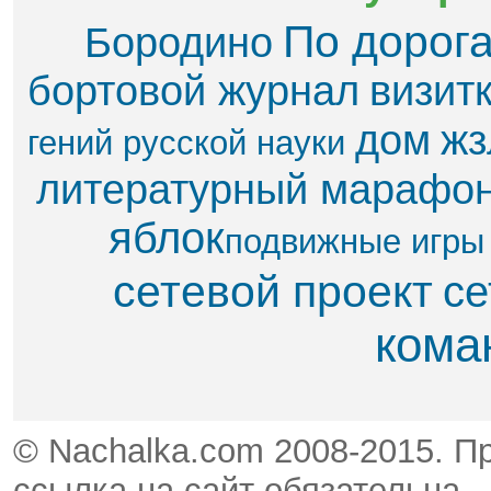
По дорог
Бородино
бортовой журнал
визит
дом
жз
гений русской науки
литературный марафо
яблок​
подвижные игры
сетевой проект
се
кома
© Nachalka.com 2008-2015. П
ссылка на сайт обязательна.