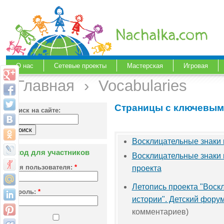
О нас
Сетевые проекты
Мастерская
Игровая
Главная
›
Vocabularies
Страницы с ключевым
Поиск на сайте:
Восклицательные знаки 
Вход для участников
Восклицательные знаки 
Имя пользователя:
*
проекта
Летопись проекта "Воск
Пароль:
*
истории". Детский фору
комментариев)