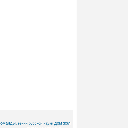
команды.
дом
жзл
гений русской науки