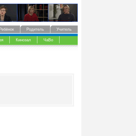
Ребёнок
Родитель
Учитель
ея
Кинозал
ЧаВо