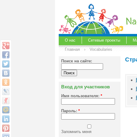
О нас
Сетевые проекты
М
Главная
›
Vocabularies
Стр
Поиск на сайте:
Вход для участников
Имя пользователя:
*
Пароль:
*
Запомнить меня