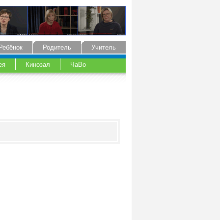
Ребёнок
Родитель
Учитель
ея
Кинозал
ЧаВо