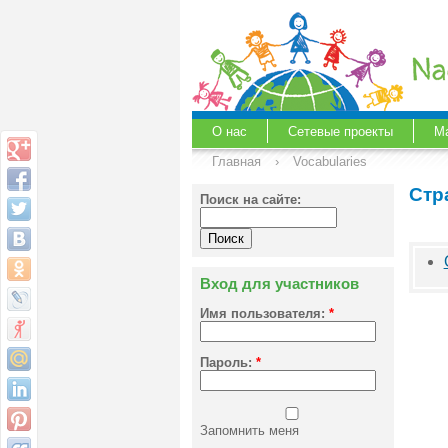
О нас
Сетевые проекты
М
Главная
›
Vocabularies
Стр
Поиск на сайте:
Вход для участников
Имя пользователя:
*
Пароль:
*
Запомнить меня