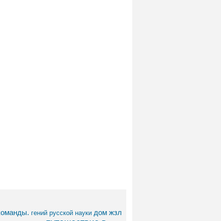
команды.
дом
жзл
гений русской науки