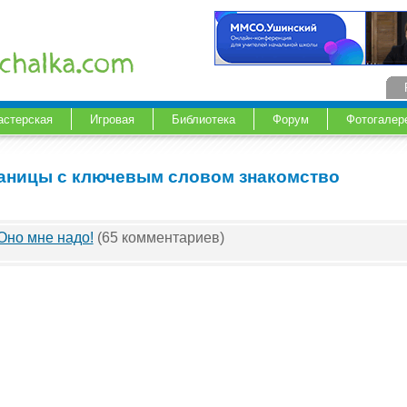
астерская
Игровая
Библиотека
Форум
Фотогалер
аницы с ключевым словом знакомство
Оно мне надо!
(65 комментариев)