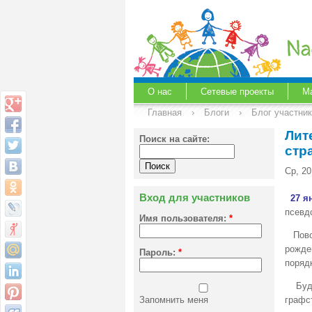
О нас
Сетевые проекты
М
Главная
›
Блоги
›
Блог участни
Лит
Поиск на сайте:
стр
Ср, 20
Вход для участников
27 ян
псевд
Имя пользователя:
*
Повод
рожде
Пароль:
*
порядк
Будущ
Запомнить меня
графс