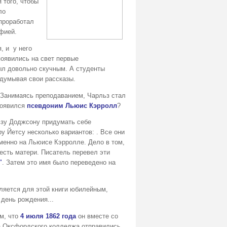
 того, чтобы
ло
проработал
фией.
 и у него
появились на свет первые
ыл довольно скучным. А студенты
идумывая свои рассказы.
Занимаясь преподаванием, Чарльз стал
появился
псевдоним Льюис Кэрролл
?
зу Доджсону придумать себе
у Йетсу несколько вариантов: . Все они
менно на Льюисе Кэрролле. Дело в том,
честь матери. Писатель перевел эти
"
. Затем это имя было переведено на
ляется для этой книги юбилейным,
 день рождения...
м, что
4 июля 1862 года
он вместе со
а Оксфордского колледжа отправились