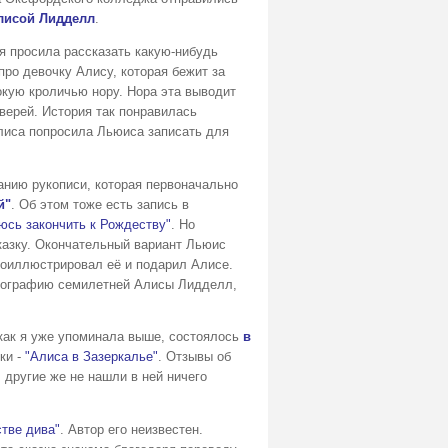
лисой Лидделл
.
я просила рассказать какую-нибудь
ро девочку Алису, которая бежит за
окую кроличью нору. Нора эта выводит
верей. История так понравилась
лиса попросила Льюиса записать для
анию рукописи, которая первоначально
й"
. Об этом тоже есть запись в
еюсь закончить к Рождеству"
. Но
казку. Окончательный вариант Льюис
роиллюстрировал её и подарил Алисе.
тографию семилетней Алисы Лидделл,
 как я уже упоминала выше, состоялось
в
ки -
"Алиса в Зазеркалье"
. Отзывы об
 другие же не нашли в ней ничего
тве дива"
. Автор его неизвестен.