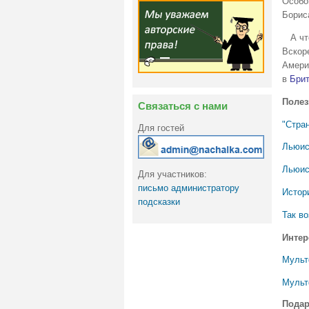
Особо
Борис
А что
Вскор
Амери
в
Бри
Полез
Связаться с нами
"Стра
Для гостей
Льюис
Льюис
Для участников:
письмо администратору
Истори
подсказки
Так во
Интер
Мульт
Мульт
Подар