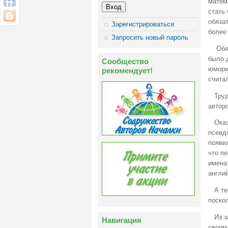
матем
стать
обяза
Зарегистрироваться
более
Запросить новый пароль
Обяза
было 
Сообщество
юмори
рекомендует!
счита
Труды
автор
Оказы
псевдо
появи
что пе
имена
англий
А теп
поско
Из за
Навигация
своим