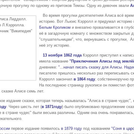
дочную прогулку по одному из притоков Темзы. Одну из девочек звали
А
Во время прогулки десятилетняя Алиса всё врем
историю. Вот Льюис Кэрролл и придумал историю п
Белым Кроликом
и внезапно проваливается в глуб
её в загадочную комнату с множеством закрытых д
"слушательницам", что, вернувшись с прогулки, А
неё эту историю.
13 ноября 1862 года
Кэрролл приступил к напис
имела название
"Приключения Алисы под землё
дневнике:
"...начал писать сказку для Алисы. Над
писателю пришлось несколько раз переписывать с
Кэрролл закончил
в 1864 году
, собственноручно п
На последнюю страницу рукописи он поместил фо
в сказке Алисе семь лет.
е издание сказки, которая теперь называлась "Алиса в стране чудес",
году
. Через шесть лет (
в 1871году
) было опубликовано продолжение сказ
е в стране чудес" были весьма различны. Одним она очень понравилась,
екательного.
оссии
первое издание появилось
в 1879 году
под названием
"Соня в царс