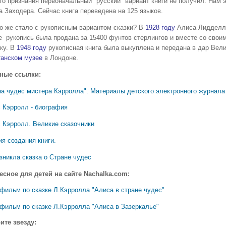
го признания первоначальный "русский" вариант книги не получил. Нам э
а Заходера. Сейчас книга переведена на 125 языков.
 же стало с рукописным вариантом сказки? В
1928 году
Алиса Лидделл 
е рукопись была продана за 15400 фунтов стерлингов и вместе со свои
ку. В
1948 году
рукописная книга была выкуплена и передана в дар Вели
танском музее
в Лондоне.
ные ссылки:
на чудес мистера Кэрролла". Материалы детского электронного журнала 
 Кэрролл - биография
 Кэрролл. Великие сказочники
я создания книги.
зникла сказка о Стране чудес
есное для детей на сайте Nachalka.com:
фильм по сказке Л.Кэрролла "Алиса в стране чудес"
фильм по сказке Л.Кэрролла "Алиса в Зазеркалье"
ите звезду: