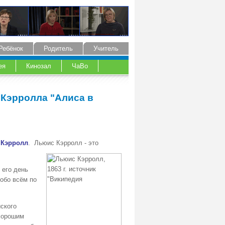
Ребёнок
Родитель
Учитель
ея
Кинозал
ЧаВо
 Кэрролла "Алиса в
Кэрролл
. Льюис Кэрролл - это
 его день
 обо всём по
ского
 хорошим