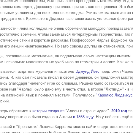
атическим способностям, был приглашён преподавать математику. И для
 членом колледжа, Доджсону пришлось принять сан священника. Это бы
тельным условием для всех членов колледжа. Учителем математики он 
 тридцати лет. Кроме этого Доджсон всю свою жизнь увлекался фотогра
нности члена колледжа не очень обременяли молодого преподавателя,
достаточно времени, чтобы заниматься литературным творчеством. Так 
стические стихи и короткие рассказы. Профессором Чарльз Доджсон б
ли его лекции неинтересными. Но зато совсем другим он становился, пр
, посвященные математике, он подписывал своим настоящим именем. 
ом нескольких малоизвестных учебников по геометрии и логике. Как же 
вается, издатель журналов и писатель
Эдмунд Йетс
предложил Чарль
ним. И, как сам писатель писал в своём дневнике, он предложил мистер
лись благодаря "нелепой" игре со словами. Решено было остановиться и
рвое имя "Чарльз" было дано ему в честь отца, а второе "Лютвидж" - в 
 на латинский язык и поменял местами. Получилось
"Каролюс Людвикус
ский.
ерь обратимся к
истории создания
"Алисы в стране чудес".
2010 год
яв
льку впервые она была издана в Англии
в 1865 году
. Но у неё есть ещё и
писей в "Дневниках" Льюиса Кэрролла можно найти свидетельство о то
 приятелем - священником Робертом Даукортом и тремя дочками ректор