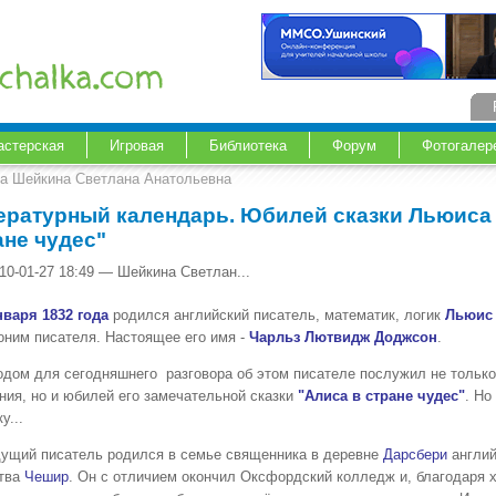
астерская
Игровая
Библиотека
Форум
Фотогалер
ка Шейкина Светлана Анатольевна
ературный календарь. Юбилей сказки Льюиса
ане чудес"
10-01-27 18:49 — Шейкина Светлан...
варя 1832 года
родился английский писатель, математик, логик
Льюис 
оним
писателя. Настоящее его имя -
Чарльз Лютвидж Доджсон
.
ом для сегодняшнего разговора об этом писателе послужил не только
ния, но и юбилей его замечательной сказки
"Алиса в стране чудес"
. Но
у...
ий писатель родился в семье священника в деревне
Дарсбери
англий
тва
Чешир
. Он с отличием окончил Оксфордский колледж и, благодаря