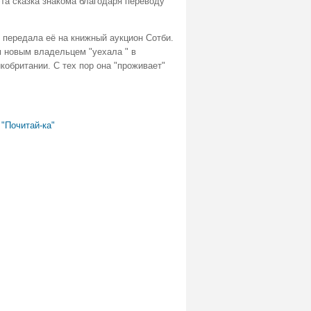
та сказка знакома благодаря переводу
передала её на книжный аукцион Сотби.
м новым владельцем "уехала " в
кобритании. С тех пор она "проживает"
"Почитай-ка"