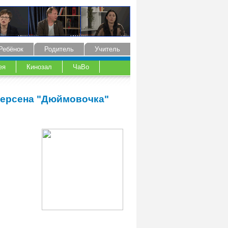
Ребёнок
Родитель
Учитель
ея
Кинозал
ЧаВо
ндерсена "Дюймовочка"