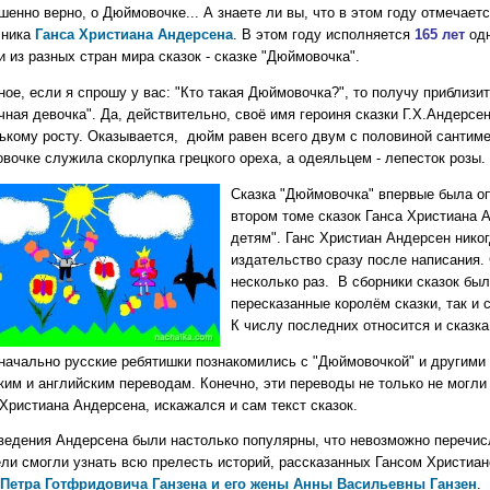
шенно верно, о Дюймовочке... А знаете ли вы, что в этом году отмечает
чника
Ганса Христиана Андерсена
. В этом году исполняется
165 лет
одн
 из разных стран мира сказок - сказке "Дюймовочка".
ое, если я спрошу у вас: "Кто такая Дюймовочка?", то получу приблизит
чная девочка". Да, действительно, своё имя героиня сказки Г.Х.Андерс
ькому росту. Оказывается, дюйм равен всего двум с половиной сантим
вочке служила скорлупка грецкого ореха, а одеяльцем - лепесток розы.
Сказка "Дюймовочка" впервые была о
втором томе сказок Ганса Христиана 
детям". Ганс Христиан Андерсен никог
издательство сразу после написания.
несколько раз. В сборники сказок бы
пересказанные королём сказки, так и
К числу последних относится и сказк
начально русские ребятишки познакомились с "Дюймовочкой" и другими
ким и английским переводам. Конечно, эти переводы не только не могли
Христиана Андерсена, искажался и сам текст сказок.
ведения Андерсена были настолько популярны, что невозможно перечисл
ели смогли узнать всю прелесть историй, рассказанных Гансом Христиан
Петра Готфридовича Ганзена и его жены Анны Васильевны Ганзен
.