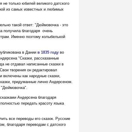
ся не только юбилей
великого датского
ой из самых известных и любимых
ельно такой ответ: "Дюймовочка - это
ена получила благодаря очень
етрам. Именно поэтому колыбелькой
публикована в Дании
в 1835 году
во
Андерсена "Сказки, рассказанные
да не отдавал написанные сказки в
 Свои творения он редактировал
ли включены как народные сказки,
 сказки, придуманные лично Андерсеном.
а "Дюймовочка".
 сказками Андерсена благодаря
 полностью передать красоту языка
ить все переводы его сказок. Русские
ом, благодаря переводам с датского