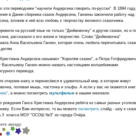
 эти переводчики "научили Андерсена говорить по-русски". В 1894 году,
ения в Дании сборника сказок Андерсена, Ганзены закончили работу над
сена, вложив в неё всю любовь к творчеству великого сказочника.
ревели на русский язык не только "Дюймовочку" и другие сказки, но и 
ена, рассказали о его жизни и творчестве.
Слово "Дюймовочка"
мала Анна Васильевна Ганзен, которая очень любила перечитывать сказ
 детям.
 Христиана Андерсена называют "Королём сказки", а Петра Готфридович
у Васильевну Ганзен можно назвать настоящими волшебниками
атурного перевода.
те откроем книгу и перенесёмся в удивительный мир, в котором живут
очка, полевая мышь, ласточка и эльфы. А если у вас не окажется книги
еке"
, а можно посмотреть
мультфильм
в нашем кинозале.
ю рождения Ганса Христиана Андерсена ребята из самых разных уголков
чнику. Если Вам интересно, то вы можете
посмотреть
слайд - шоу к
сказ
а 3 класса МОУ "ОСОШ №3" из города Очёра.
ите звезду: