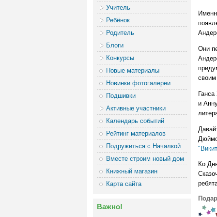
Учитель
Именно
Ребёнок
появл
Родитель
Андер
Блоги
Они пе
Конкурсы
Андерс
приду
Новые материалы
своим
Новинки фотогалереи
Ганса
Подшивки
и Анн
Активные участники
литер
Календарь событий
Давай
Рейтинг материалов
Дюймов
Подружиться с Началкой
"Викит
Вместе строим новый дом
Ко Дн
Книжный магазин
Сказо
ребят
Карта сайта
Подар
Важно!