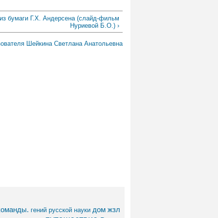
из бумаги Г.Х. Андерсена (слайд-фильм
Нуриевой Б.О.) ›
зователя Шейкина Светлана Анатольевна
команды.
дом
жзл
гений русской науки