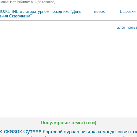
ценка:
Нет
Рейтинг:
8.9
(
35
голосов)
ЛОЖЕНИЕ о литературном празднике "День
вверх
Вырезки 
ения Сказочника"
Блог поль
Популярные темы (теги)
 сказок
Сутеев
бортовой журнал
визитка команды
визитка 