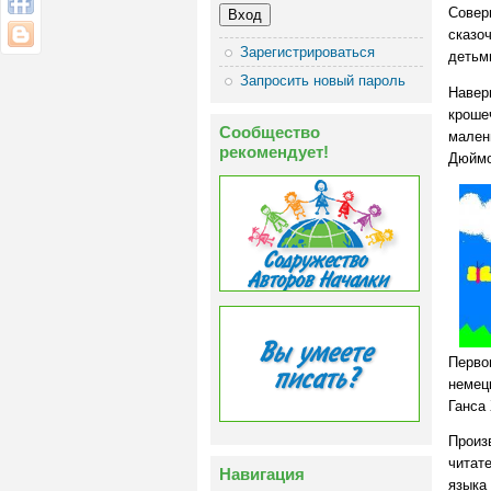
Совер
сказо
Зарегистрироваться
детьми
Запросить новый пароль
Наверн
кроше
Сообщество
мален
рекомендует!
Дюймо
Перво
немец
Ганса 
Произ
читат
Навигация
языка