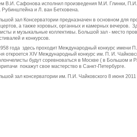
м В.И. Сафонова испол­нил произведения М.И. Глинки, П.И.
. Рубинштейна и Л. ван Бетховена.
льшой зал Консерва­тории предназначен в ос­новном для п
цертов, а также хоровых, органных и камерных вечеров. З
исты и музыкаль­ные коллективы. Большой зал - место про
тивалей и конкурсов.
958 года здесь проходит Международный конкурс имени П.И
я откроется XIV Международный конкурс им. П. И. Чайковс
олончелисты будут соревноваться в Москве ( в Большом и 
крипачи покажут свое мастерство в Санкт-Петербурге.
ьшой зал консерватории им. П.И. Чайковского 8 июня 2011 