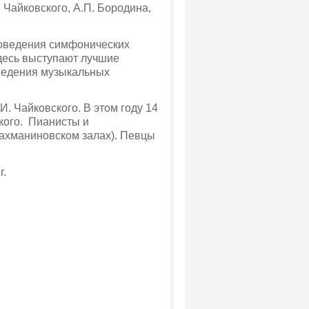
 Чайковского, А.П. Бородина,
роведения симфонических
десь выступают луч­шие
ведения му­зыкальных
. Чайковского. В этом году 14
кого. Пианисты и
Рахманиновском залах). Певцы
г.