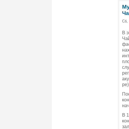
Му
Ча
Сб,
В э
Чай
фа
нах
ин
пл
сл
реп
аку
ре
)
По
кон
нач
В 
ко
зал