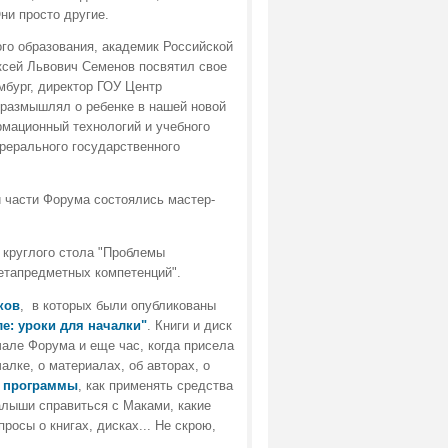
ни просто другие.
го образования, академик Российской
ксей Львович Семенов посвятил свое
бург, директор ГОУ Центр
 размышлял о ребенке в нашей новой
мационный технологий и учебного
рерального государственного
й части Форума состоялись мастер-
 круглого стола "Проблемы
етапредметных компетенций".
ков
, в которых были опубликованы
е: уроки для началки"
. Книги и диск
ачале Форума и еще час, когда присела
алке, о материалах, об авторах, о
е программы
, как применять средства
алыши справиться с Маками, какие
опросы о книгах, дисках... Не скрою,