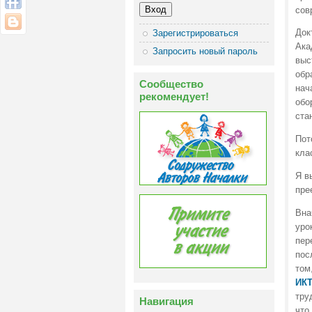
сов
Док
Зарегистрироваться
Ака
Запросить новый пароль
выс
обр
Сообщество
нач
рекомендует!
обо
ста
Пот
кла
Я в
пре
Вна
уро
пер
пос
том
ИКТ
тру
Навигация
что