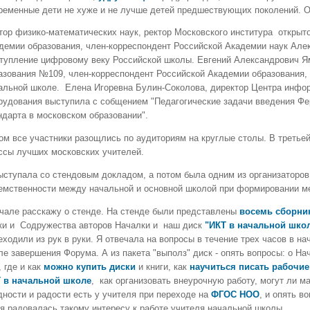
ременные дети не хуже и не лучше детей предшествующих поколений. О
тор физико-математических наук, ректор Московского институра открыто
демии образования, член-корреспондент Российской Академии наук Але
тупление цифровому веку Российской школы. Евгений Александрович Ям
азования №109, член-корреспондент Российской Академии образования,
альной школе. Елена Игоревна Булин-Соколова, директор Центра инфор
рудования выступила с собщением "Педагогические задачи введения Фе
ндарта в московском образовании".
ом все участники разощлись по аудиториям на круглые столы. В третье
ссы лучших московских учителей.
ыступала со стендовым докладом, а потом была одним из организаторов
емственности между начальной и основной школой при формировании м
чале расскажу о стенде. На стенде были представлены
восемь сборни
ки и Содружества авторов Началки и наш диск
"ИКТ в начальной школ
еходили из рук в руки. Я отвечала на вопросы в течение трех часов в н
ле завершения Форума. А из пакета "выполз" диск - опять вопросы: о Нач
, где и как
можно купить диски
и книги, как
научиться писать рабочи
 в начальной школе
, как организовать внеурочную работу, могут ли м
дности и радости есть у учителя при переходе на
ФГОС НОО
, и опять в
 я радовалась такому интересу к работе учителя начальной школы.