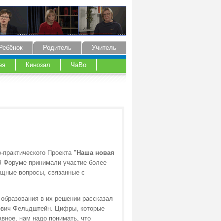
Ребёнок
Родитель
Учитель
ея
Кинозал
ЧаВо
о-практического Проекта
"Наша новая
 Форуме принимали участие более
ущные вопросы, связанные с
 образования в их решении рассказал
ович Фельдштейн. Цифры, которые
вное, нам надо понимать, что