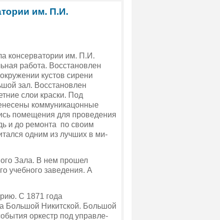
ории им. П.И.
ла консерватории им. П.И.
льная работа. Восстановлен
 окружении кустов сирени
ьшой зал. Восстановлен
тние слои краски. Под
ренесены коммуникацонные
лись помещения для проведения
едь и до ремонта
по своим
та­лся одним из лучших в ми­
ого Зала. В нем прошел
го учебного заведения. А
­рию. С 1871 года
на Большой Никитской. Большой
 собы­тия оркестр под управле­