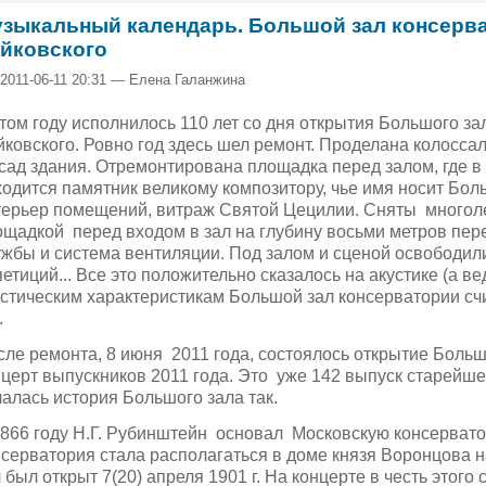
зыкальный календарь. Большой зал консерват
йковского
 2011-06-11 20:31 — Елена Галанжина
том году исполнилось 110 лет со дня открытия Большого за
ковского. Ровно год здесь шел ремонт. Проделана колосса
сад здания. Отремонтирована площадка перед залом, где в
одится памятник великому композитору, чье имя носит Бол
терьер помещений, витраж Святой Цецилии. Сняты многоле
ощадкой перед входом в зал на глубину восьми метров пе
ужбы и система вентиляции. Под залом и сценой освободи
етиций... Все это положительно сказалось на акустике (а в
стическим характеристикам Большой зал консерватории счи
.
сле ремонта, 8 июня 2011 года, состоялось открытие Больш
церт выпускников 2011 года. Это уже 142 выпуск старейше
алась история Большого зала так.
1866 году Н.Г. Рубинштейн основал Московскую консервато
нсерватория стала располагаться в доме князя Воронцова 
 был открыт 7(20) апреля 1901 г. На кон­церте в честь этого