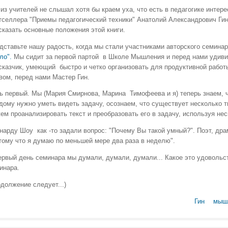
 из учителей не слышал хотя бы краем уха, что есть в педагогике интер
тселлера "Приемы педагогический техники" Анатолий Александрович Гин
сказать основные положения этой книги.
дставьте нашу радость, когда мы стали участниками авторского семина
ло".
Мы сидит за первой партой в Школе Мышления и перед нами удиви
сказчик, умеющий быстро и четко организовать для продуктивной работ
вом, перед нами Мастер Гин.
ь первый. Мы (Мария Смирнова, Марина Тимофеева и я) теперь знаем, ч
дому нужно уметь видеть задачу, осознаем, что существует несколько т
ем проанализировать текст и преобразовать его в задачу, используя нес
нарду Шоу как -то задали вопрос: "Почему Вы такой умный?". Поэт, дра
тому что я думаю по меньшей мере два раза в неделю".
ервый день семинара мы думали, думали, думали... Какое это удовольс
инара.
одолжение следует...)
Гин
мыш