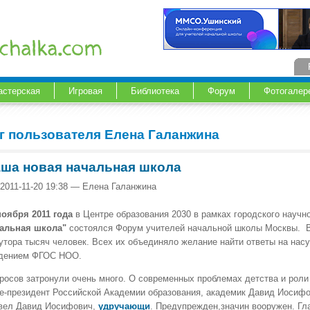
астерская
Игровая
Библиотека
Форум
Фотогалер
г пользователя Елена Галанжина
ша новая начальная школа
 2011-11-20 19:38 — Елена Галанжина
ноября 2011 года
в Центре образования 2030 в рамках городского научн
альная школа"
состоялся Форум учителей начальной школы Москвы. В
утора тысяч человек. Всех их объединяло желание найти ответы на нас
дением ФГОС НОО.
росов затронули очень много. О современных проблемах детства и роли
е-президент Российской Академии образования, академик Давид Иосиф
вел Давид Иосифович,
удручающи
. Предупрежден,значин вооружен. Гла