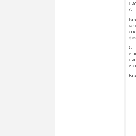
ние
А.Г
Бо
кон
сол
фес
С 1
июн
ви
и с
Бол