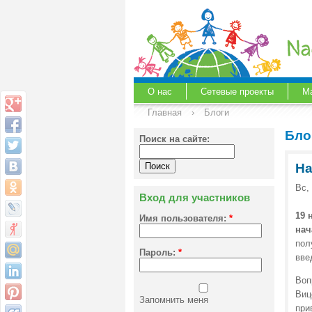
О нас
Сетевые проекты
М
Главная
›
Блоги
Бло
Поиск на сайте:
На
Вс,
Вход для участников
19 
Имя пользователя:
*
нач
пол
Пароль:
*
вве
Воп
Виц
Запомнить меня
при