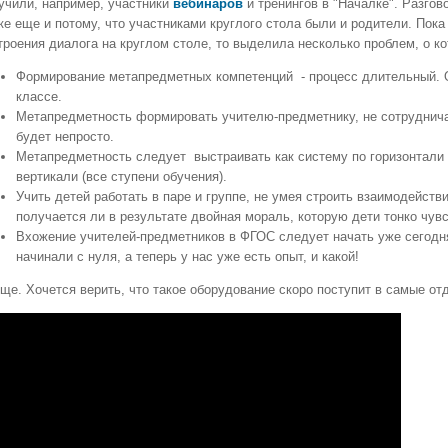
учили, например, участники
вебинаров
и тренингов в "Началке". Разгов
ке еще и потому, что участниками круглого стола были и родители. Пок
троения диалога на круглом столе, то выделила несколько проблем, о ко
Формирование метапредметных компетенций - процесс длительный. О
классе.
Метапредметность формировать учителю-предметнику, не сотруднича
будет непросто.
Метапредметность следует выстраивать как систему по горизонтали 
вертикали (все ступени обучения).
Учить детей работать в паре и группе, не умея строить взаимодейств
получается ли в результате двойная мораль, которую дети тонко чув
Вхожение учителей-предметников в ФГОС следует начать уже сегодн
начинали с нуля, а теперь у нас уже есть опыт, и какой!
ще. Хочется верить, что такое оборудование скоро поступит в самые о