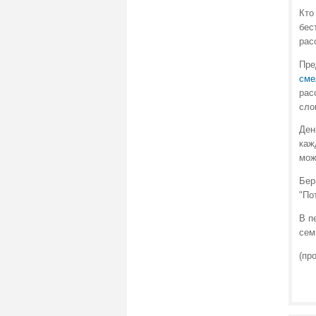
Кто
бес
рас
Пре
сме
рас
сло
Ден
каж
мож
Бер
"По
В п
сем
(пр