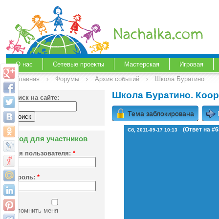
О нас
Сетевые проекты
Мастерская
Игровая
Главная
›
Форумы
›
Архив событий
›
Школа Буратино
Школа Буратино. Коо
Поиск на сайте:
Тема заблокирована
(Ответ на #6
Сб, 2011-09-17 10:13
Вход для участников
Имя пользователя:
*
Пароль:
*
Запомнить меня