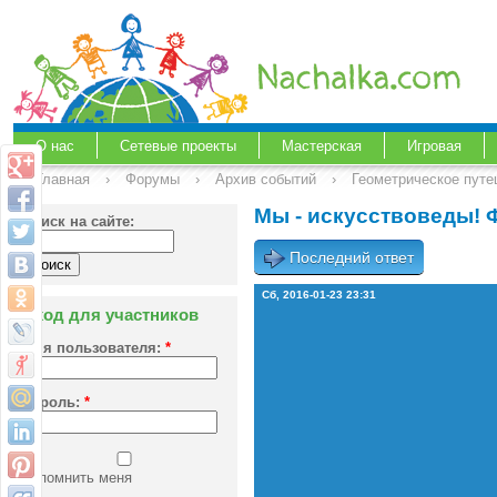
О нас
Сетевые проекты
Мастерская
Игровая
Главная
›
Форумы
›
Архив событий
›
Геометрическое путе
Мы - искусствоведы! 
Поиск на сайте:
Последний ответ
Сб, 2016-01-23 23:31
Вход для участников
Имя пользователя:
*
Пароль:
*
Запомнить меня