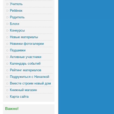
Учитель
Ребёнок
Родитель
Блоги
Конкурсы
Новые материалы
Новинки фотогалереи
Подшивки
Активные участники
Календарь событий
Рейтинг материалов
Подружиться с Началкой
Вместе строим новый дом
Книжный магазин
Карта сайта
Важно!