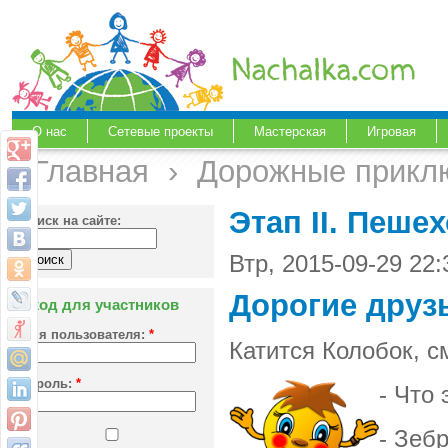
О нас
Сетевые проекты
Мастерская
Игровая
Главная
›
Дорожные прикл
Этап II. Пеше
Поиск на сайте:
Втр, 2015-09-29 22
Дорогие друз
Вход для участников
Имя пользователя:
*
Катится Колобок, см
Пароль:
*
- Что
- Зеб