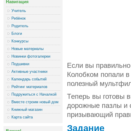
Навигация
Учитель
Ребёнок
Родитель
Блоги
Конкурсы
Новые материалы
Новинки фотогалереи
Подшивки
Если вы правильно
Активные участники
Колобком попали в 
Календарь событий
полезный мультфи
Рейтинг материалов
Подружиться с Началкой
Теперь вы готовы в
Вместе строим новый дом
дорожные пазлы и с
Книжный магазин
призывающий прави
Карта сайта
Задание
Важно!