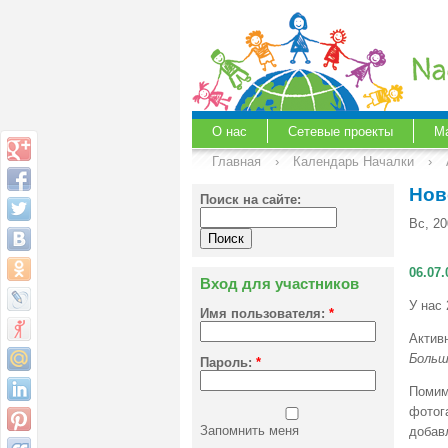
О нас
Сетевые проекты
М
Главная
›
Календарь Началки
›
Нов
Поиск на сайте:
Вс, 20
06.07.
Вход для участников
У нас 
Имя пользователя:
*
Актив
Больш
Пароль:
*
Поми
фотог
Запомнить меня
добав