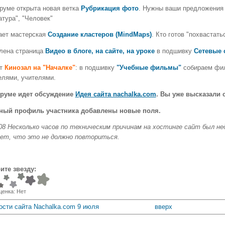
руме открыта новая ветка
Рубрикация фото
. Нужны ваши предложения 
атура", "Человек"
ает мастерская
Создание кластеров (MindMaps)
. Кто готов "похвастат
лена страница
Видео в блоге, на сайте, на уроке
в подшивку
Сетевые 
ыт
Кинозал на "Началке"
: в подшивку
"Учебные фильмы"
собираем фил
елями, учителями.
руме идет обсуждение
Идея сайта nachalka.com
. Вы уже высказали
ный профиль участника добавлены новые поля.
.08 Несколько часов по техническим причинам на хостинге сайт был не
ет, что это не должно повториться.
ите звезду:
ценка:
Нет
ости сайта Nachalka.com 9 июля
вверх