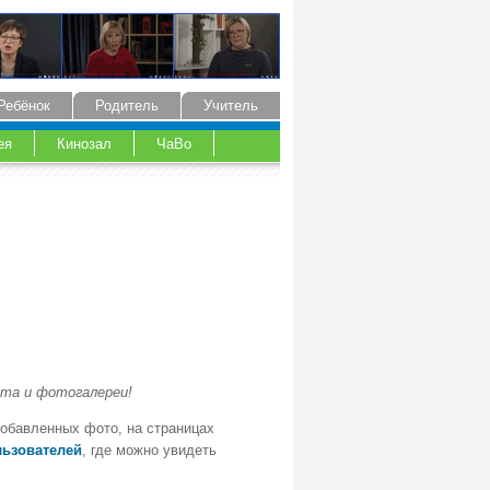
Ребёнок
Родитель
Учитель
ея
Кинозал
ЧаВо
йта и фотогалереи!
добавленных фото, на страницах
льзователей
, где можно увидеть