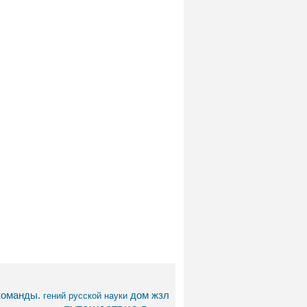
команды.
дом
жзл
гений русской науки