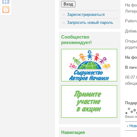
На фо
Литер
Зарегистрироваться
Работ
Запросить новый пароль
Добав
Сообщество
Откр
рекомендует!
родит
На фо
В лич
06.07
обеща
Подар
Ваша о
‹ Нов
Навигация