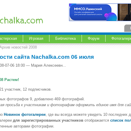
астерская
Игровая
Библиотека
Форум
Фотогалер
Архив новостей 2008
ости сайта Nachalka.com 06 июля
08-07-06 18:00 — Мария Алексеевн...
08 Растем!
21 участник, 12 подписчиков.
ных фотографов 9, добавлено 469 фотографий.
ая просьба к участникам и фотографам оформить единое имя для са
мо
Новинок фотогалереи
, где вы всегда можете увидеть 10 последних 
алереи
для зарегистрированных участников
отображается
список по
ленные авторами фотографии.