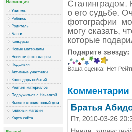
Сталинградом. Н
Навигация
о его судьбе. О
Учитель
Ребёнок
фотографии мое
Родитель
могу сказать, ч
Блоги
которые подари
Конкурсы
Новые материалы
Подарите звезду:
Новинки фотогалереи
Подшивки
Ваша оценка:
Нет
Рейт
Активные участники
Календарь событий
Рейтинг материалов
Комментарии
Подружиться с Началкой
Вместе строим новый дом
Братья Абид
Книжный магазин
Пт, 2010-03-26 20
Карта сайта
Наида, здравствуй
Важно!