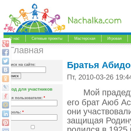
О нас
Сетевые проекты
Мастерская
Игровая
Главная
Братья Абидо
Поиск на сайте:
Пт, 2010-03-26 19:
Вход для участников
Мой прадед
Имя пользователя:
*
его брат Аюб А
они участвовал
Пароль:
*
защищая Родин
родился в 1925 