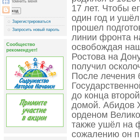
Запомнить меня
17 лет. Чтобы е
один год и ушёл
Зарегистрироваться
прошел подготов
Запросить новый пароль
линии фронта н
Сообщество
освобождая наш
рекомендует!
Ростова на Дону
получил осколоч
После лечения 
Государственно
до конца второй
домой. Абидов 
орденом Велико
также ушёл на ф
сожалению он пр