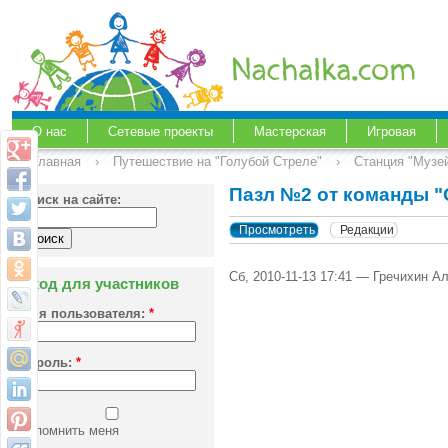
О нас
Сетевые проекты
Мастерская
Игровая
Главная
›
Путешествие на "Голубой Стреле"
›
Станция "Музе
Пазл №2 от команды 
Поиск на сайте:
Просмотреть
Редакции
Сб, 2010-11-13 17:41 — Гречихин А
Вход для участников
Имя пользователя:
*
Пароль:
*
Запомнить меня