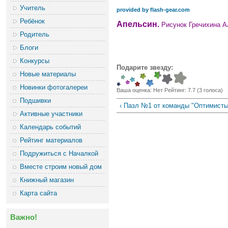
Учитель
provided by flash-gear.com
Ребёнок
Апельсин.
Рисунок Гречихина А
Родитель
Блоги
Конкурсы
Подарите звезду:
Новые материалы
Новинки фотогалереи
Ваша оценка:
Нет
Рейтинг:
7.7
(
3
голоса)
Подшивки
‹ Пазл №1 от команды "Оптимисты
Активные участники
Календарь событий
Рейтинг материалов
Подружиться с Началкой
Вместе строим новый дом
Книжный магазин
Карта сайта
Важно!