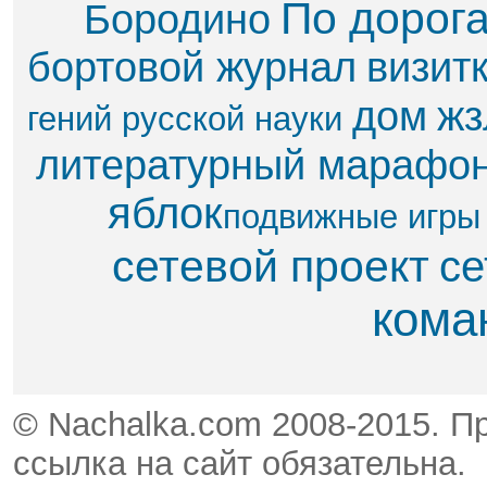
По дорог
Бородино
бортовой журнал
визит
дом
жз
гений русской науки
литературный марафо
яблок​
подвижные игры
сетевой проект
се
кома
© Nachalka.com 2008-2015. П
ссылка на сайт обязательна.