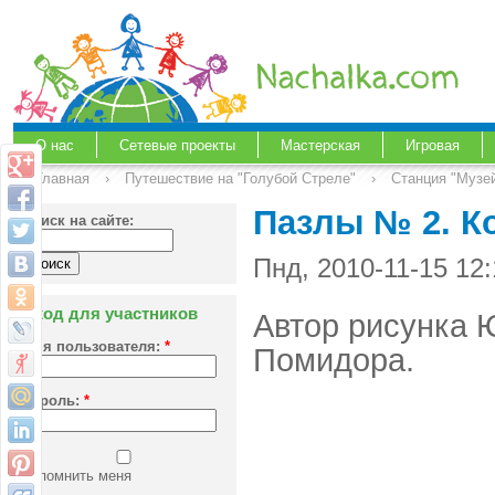
О нас
Сетевые проекты
Мастерская
Игровая
Главная
›
Путешествие на "Голубой Стреле"
›
Станция "Музе
Пазлы № 2. К
Поиск на сайте:
Пнд, 2010-11-15 12
Вход для участников
Автор рисунка 
Имя пользователя:
*
Помидора.
Пароль:
*
Запомнить меня