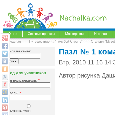
О нас
Сетевые проекты
Мастерская
Игровая
Главная
›
Путешествие на "Голубой Стреле"
›
Станция "Музе
Пазл № 1 ко
Поиск на сайте:
Втр, 2010-11-16 14
Вход для участников
Автор рисунка Даш
Имя пользователя:
*
Пароль:
*
Запомнить меня