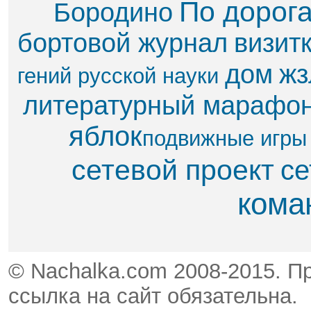
По дорог
Бородино
бортовой журнал
визит
дом
жз
гений русской науки
литературный марафо
яблок​
подвижные игры
сетевой проект
се
кома
© Nachalka.com 2008-2015. П
ссылка на сайт обязательна.