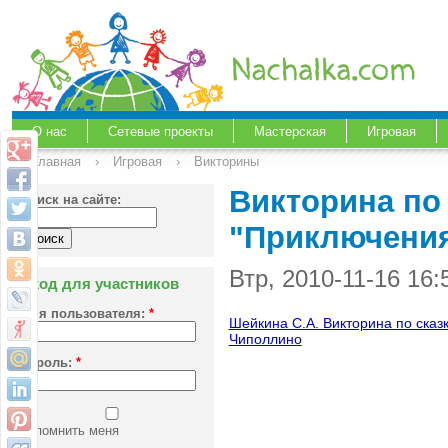
О нас
Сетевые проекты
Мастерская
Игровая
Главная
›
Игровая
›
Викторины
Викторина по
Поиск на сайте:
"Приключения
Втр, 2010-11-16 16
Вход для участников
Имя пользователя:
*
Шейкина С.А. Викторина по сказ
Чиполлино
Пароль:
*
Запомнить меня