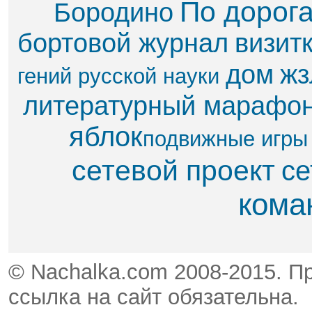
По дорог
Бородино
бортовой журнал
визит
дом
жз
гений русской науки
литературный марафо
яблок​
подвижные игры
сетевой проект
се
кома
© Nachalka.com 2008-2015. П
ссылка на сайт обязательна.