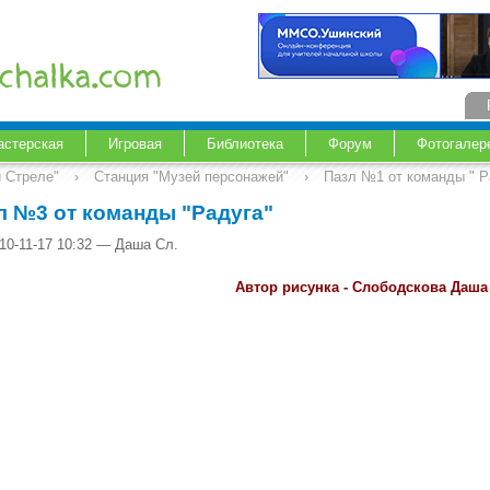
астерская
Игровая
Библиотека
Форум
Фотогалер
й Стреле"
›
Станция "Музей персонажей"
›
Пазл №1 от команды " Р
л №3 от команды "Радуга"
10-11-17 10:32 — Даша Сл.
Автор рисунка - Слободскова Даша