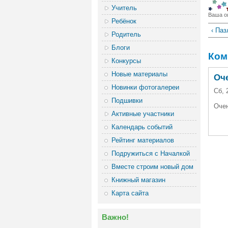
Учитель
Ваша о
Ребёнок
‹ Па
Родитель
Блоги
Ком
Конкурсы
Новые материалы
Оч
Новинки фотогалереи
Сб, 
Подшивки
Очен
Активные участники
Календарь событий
Рейтинг материалов
Подружиться с Началкой
Вместе строим новый дом
Книжный магазин
Карта сайта
Важно!