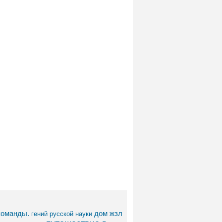
команды.
дом
жзл
гений русской науки