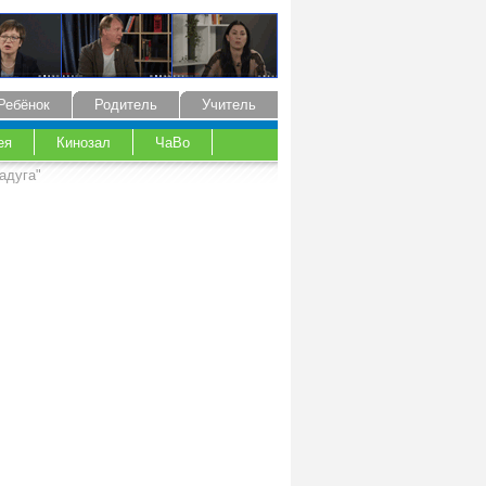
Ребёнок
Родитель
Учитель
ея
Кинозал
ЧаВо
адуга"