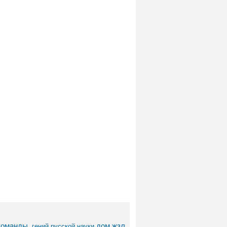
команды.
дом
жзл
гений русской науки