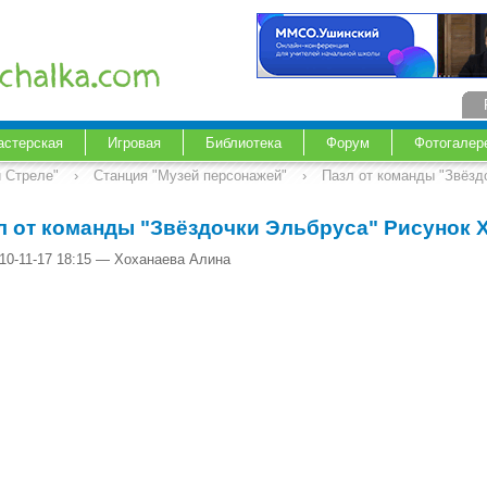
астерская
Игровая
Библиотека
Форум
Фотогалер
й Стреле"
›
Станция "Музей персонажей"
›
Пазл от команды "Звёзд
л от команды "Звёздочки Эльбруса" Рисунок
010-11-17 18:15 — Хоханаева Алина