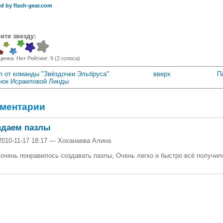
d by flash-gear.com
ите звезду:
ценка:
Нет
Рейтинг:
9
(
2
голоса)
зл от команды "Звёздочки Эльбруса"
вверх
П
нок Исраиловой Линды
ментарии
здаем пазлы
2010-11-17 18:17 — Хоханаева Алина
очень понравилось создавать пазлы, Очень легко и быстро всё получил