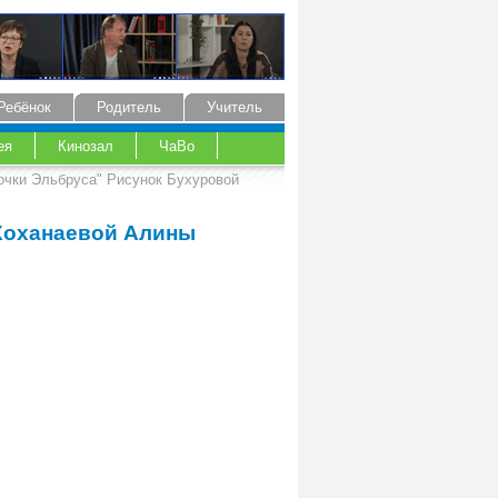
Ребёнок
Родитель
Учитель
ея
Кинозал
ЧаВо
очки Эльбруса" Рисунок Бухуровой
 Хоханаевой Алины