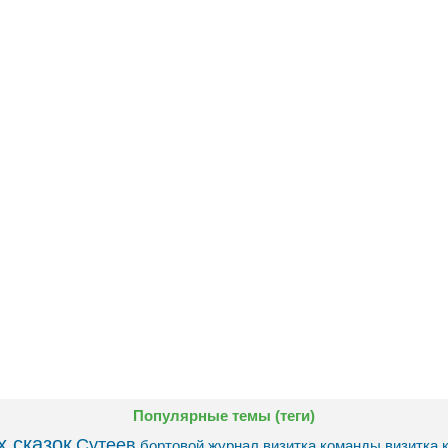
Популярные темы (теги)
 сказок
Сутеев
бортовой журнал
визитка команды
визитка 