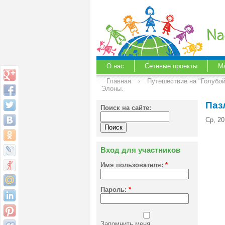
О нас
Сетевые проекты
М
Главная
›
Путешествие на "Голубо
Элоны.
Паз
Поиск на сайте:
Ср, 2
Вход для участников
Имя пользователя:
*
Пароль:
*
Запомнить меня