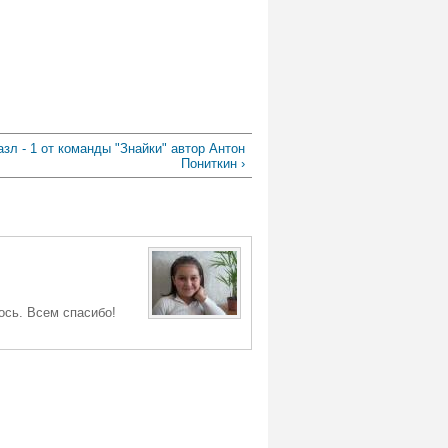
азл - 1 от команды "Знайки" автор Антон
Пониткин ›
ось. Всем спасибо!