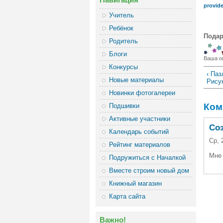
provide
Учитель
Ребёнок
Подар
Родитель
Блоги
Ваша о
Конкурсы
‹ Па
Новые материалы
Рису
Новинки фотогалереи
Ком
Подшивки
Активные участники
Со
Календарь событий
Ср, 
Рейтинг материалов
Мне 
Подружиться с Началкой
Вместе строим новый дом
Книжный магазин
Карта сайта
Важно!