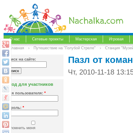
О нас
Сетевые проекты
Мастерская
Игровая
Главная
›
Путешествие на "Голубой Стреле"
›
Станция "Музе
Пазл от кома
Поиск на сайте:
Чт, 2010-11-18 13:
Вход для участников
Имя пользователя:
*
Пароль:
*
Запомнить меня