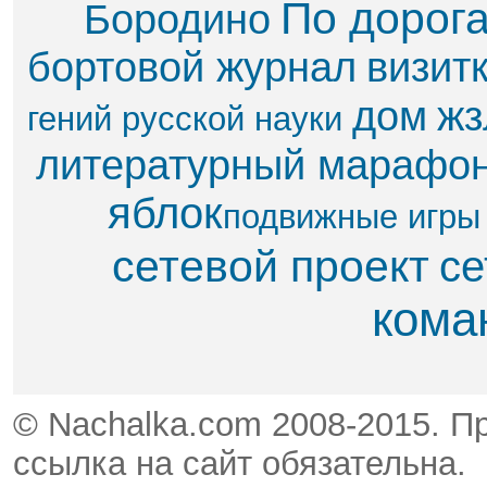
По дорог
Бородино
бортовой журнал
визит
дом
жз
гений русской науки
литературный марафо
яблок​
подвижные игры
сетевой проект
се
кома
© Nachalka.com 2008-2015. П
ссылка на сайт обязательна.