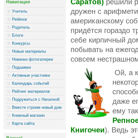
Саратов)
решили ра
Навигация
дружен с арифметик
Учитель
Ребёнок
американскому собр
Родитель
придётся гораздо тр
Блоги
себе кирпичный до
Конкурсы
побывать на ежего
Новые материалы
совсем нестрашном
Новинки фотогалереи
Подшивки
Ой, а 
Активные участники
некото
Календарь событий
способ
Рейтинг материалов
Подружиться с Началкой
даже е
Вместе строим новый дом
ему та
Книжный магазин
Репное
Карта сайта
Книгочеи
). Ведь э
Важно!