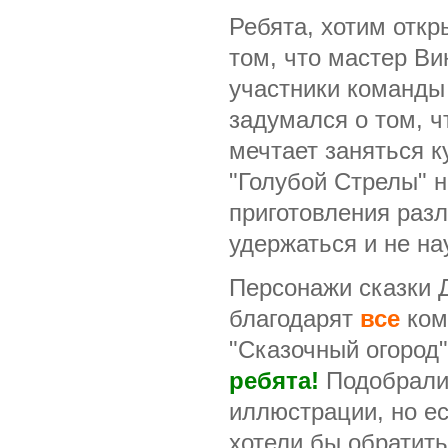
Ребята, хотим откр
том, что мастер Ви
участники команд
задумался о том, ч
мечтает заняться 
"Голубой Стрелы" н
приготовления раз
удержаться и не на
Персонажи сказки 
благодарят
все
ком
"Сказочный огород
ребята!
Подобрали
иллюстрации, но е
хотели бы обратит