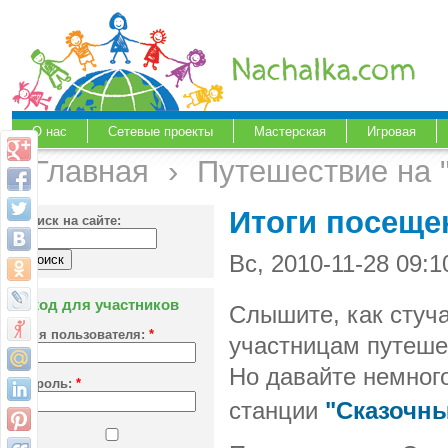
О нас
Сетевые проекты
Мастерская
Игровая
Главная
›
Путешествие на 
Итоги посеще
Поиск на сайте:
Вс, 2010-11-28 09:
Вход для участников
Слышите, как стуч
Имя пользователя:
*
участницам путеше
Но давайте немног
Пароль:
*
станции
"Сказочны