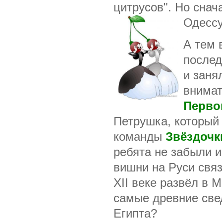
цитрусов". Но снач
Одессу
А тем
послед
и заня
внимат
Перво
Петрушка, который 
команды
Звёздочк
ребята не забыли и
вишни на Руси свя
XII веке развёл в 
самые древние све
Египта?