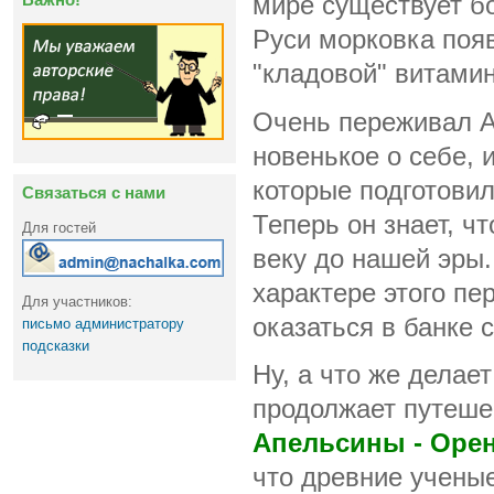
мире существует бо
Руси морковка появ
"кладовой" витамин
Очень переживал Ад
новенькое о себе, 
которые подготови
Связаться с нами
Теперь он знает, чт
Для гостей
веку до нашей эры.
характере этого пе
Для участников:
оказаться в банке 
письмо администратору
подсказки
Ну, а что же дела
продолжает путеше
Апельсины - Орен
что древние учены