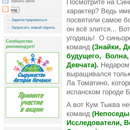
Посмотрите на Син
Запомнить меня
характер? Ведь им
посвятили самое б
Зарегистрироваться
Запросить новый пароль
он всё злится... Во
угодишь! О синьор
Сообщество
команд
(Знайки, Д
рекомендует!
будущего, Волна,
Девчата).
Недаром 
выращивался тольк
Ла Томатино, кото
испанском городе Б
А вот Кум Тыква не
команд
(Непоседы,
Исследователи, В