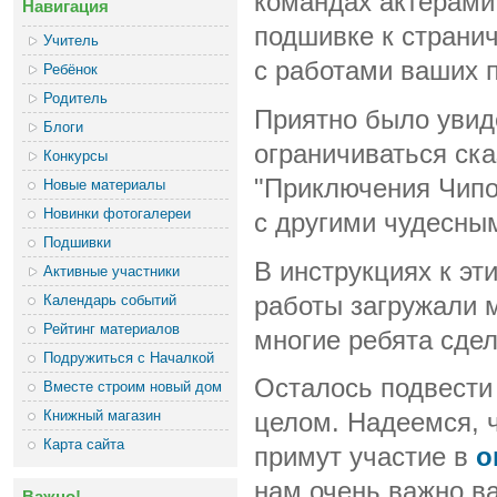
командах актёрами 
Навигация
подшивке к страни
Учитель
с работами ваших п
Ребёнок
Родитель
Приятно было увиде
Блоги
ограничиваться ск
Конкурсы
"Приключения Чипо
Новые материалы
Новинки фотогалереи
с другими чудесны
Подшивки
В инструкциях к эт
Активные участники
Календарь событий
работы загружали 
Рейтинг материалов
многие ребята сде
Подружиться с Началкой
Осталось подвести 
Вместе строим новый дом
Книжный магазин
целом. Надеемся, 
Карта сайта
примут участие в
о
нам очень важно ва
Важно!