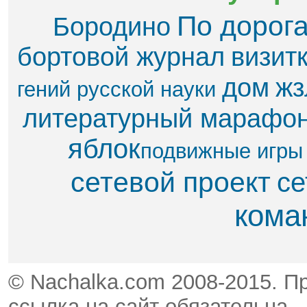
По дорог
Бородино
бортовой журнал
визит
дом
жз
гений русской науки
литературный марафо
яблок​
подвижные игры
сетевой проект
се
кома
© Nachalka.com 2008-2015. П
ссылка на сайт обязательна.