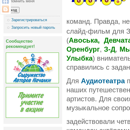
Запомнить меня
Зарегистрироваться
команд. Правда, не
Запросить новый пароль
слайд-фильм для 
(
Авоська,
Девчат
Сообщество
рекомендует!
Оренбург
,
З-Д
,
Мы
Улыбка
) внимател
справились с зада
Для
Аудиотеатра
п
наших путешествен
артистов. Для свои
музыкальное сопро
задействовали чет