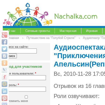
О нас
Сетевые проекты
Мастерская
Игровая
Главная
›
Путешествие на "Голубой Стреле"
›
Аудиотеатр "Г
Аудиоспектак
Поиск на сайте:
"Приключения
Апельсин(Реп
Вход для участников
Вс, 2010-11-28 17:
Имя пользователя:
*
Отрывок из 16 гла
Пароль:
*
Роли озвучивают:
Запомнить меня