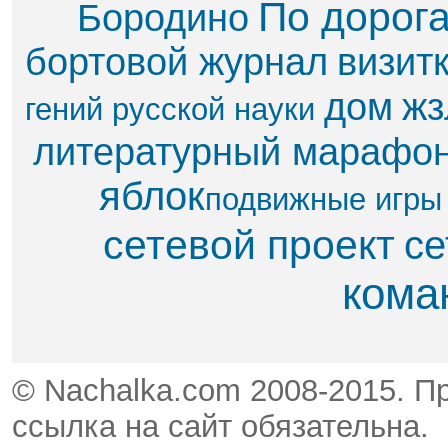
По дорог
Бородино
бортовой журнал
визит
дом
жз
гений русской науки
литературный марафо
яблок​
подвижные игры
сетевой проект
се
кома
© Nachalka.com 2008-2015. П
ссылка на сайт обязательна.