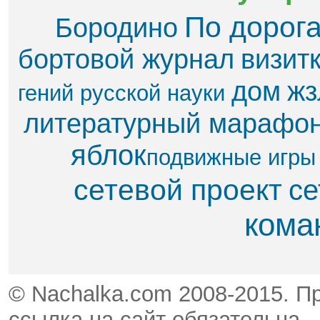
По дорог
Бородино
бортовой журнал
визит
дом
жз
гений русской науки
литературный марафо
яблок​
подвижные игры
сетевой проект
се
кома
© Nachalka.com 2008-2015. П
ссылка на сайт обязательна.