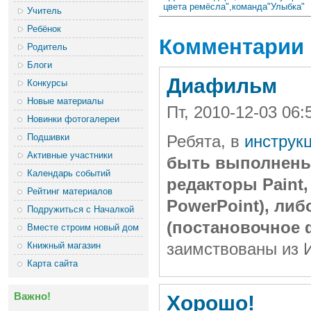
цвета ремёсла",команда"Улыбка"
Учитель
Ребёнок
Комментарии
Родитель
Блоги
Диафильм
Конкурсы
Новые материалы
Пт, 2010-12-03 06
Новинки фотогалереи
Подшивки
Ребята, в
инструк
Активные участники
быть выполнены
Календарь событий
редакторы Paint
Рейтинг материалов
PowerPoint), ли
Подружиться с Началкой
(постановочное 
Вместе строим новый дом
Книжный магазин
заимствованы из 
Карта сайта
Важно!
Хорошо!