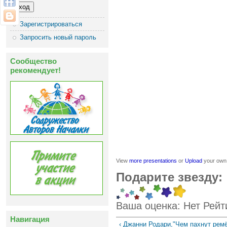
Зарегистрироваться
Запросить новый пароль
Сообщество
рекомендует!
View
more presentations
or
Upload
your own
Подарите звезду:
Ваша оценка:
Нет
Рейт
Навигация
‹ Джанни Родари,"Чем пахнут ремё