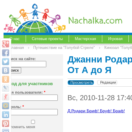
О нас
Сетевые проекты
Мастерская
Игровая
Главная
›
Путешествие на "Голубой Стреле"
›
Кинозал "Голу
Джанни Родар
Поиск на сайте:
От А до Я
Просмотреть
Редакции
Вход для участников
Имя пользователя:
*
Вс, 2010-11-28 17:
Пароль:
*
Д.Родари Бриф! Бруф! Браф!
Запомнить меня