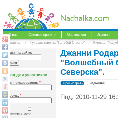
О нас
Сетевые проекты
Мастерская
Игровая
Главная
›
Путешествие на "Голубой Стреле"
›
Кинозал "Голу
Джанни Родари
Поиск на сайте:
"Волшебный б
Северска".
Вход для участников
Имя пользователя:
*
Просмотреть
Редакции
Пнд, 2010-11-29 16
Пароль:
*
Запомнить меня