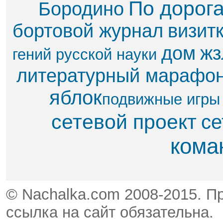
По дорог
Бородино
бортовой журнал
визит
дом
жз
гений русской науки
литературный марафо
яблок​
подвижные игры
сетевой проект
се
кома
© Nachalka.com 2008-2015. П
ссылка на сайт обязательна.