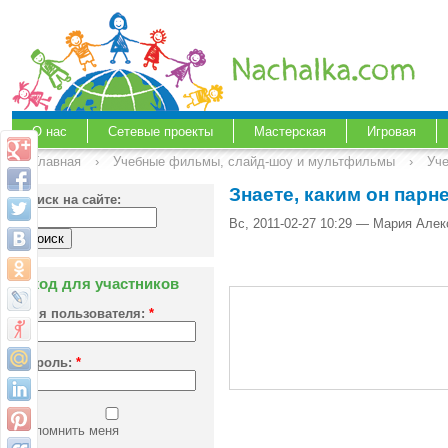
О нас
Сетевые проекты
Мастерская
Игровая
Главная
›
Учебные фильмы, слайд-шоу и мультфильмы
›
Уче
Знаете, каким он парн
Поиск на сайте:
Вс, 2011-02-27 10:29 — Мария Алекс
Вход для участников
Имя пользователя:
*
Пароль:
*
Запомнить меня