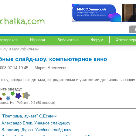
астерская
Игровая
Библиотека
Форум
Фотогалер
-шоу и мультфильмы
бные слайд-шоу, компьютерное кино
008-07-14 19:45 — Мария Алексеевн...
-шоу, созданные детьми, их родителями и учителями для использования
ите звезду:
ценка:
Нет
Рейтинг:
9.2
(
50
голосов)
"Поет зима, аукает" С.Есенин
Александр Блок. Учебное слайд-шоу
Владимир Дуров. Учебное слайд-шоу