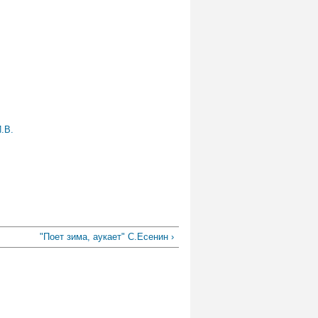
.В.
"Поет зима, аукает" С.Есенин ›