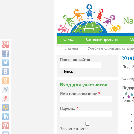
О нас
Сетевые проекты
М
Главная
›
Учебные фильмы, слайд
Уче
Поиск на сайте:
Пнд, 2
Слайд
Вход для участников
Подар
Имя пользователя:
*
Ваша о
Пароль:
*
Запомнить меня