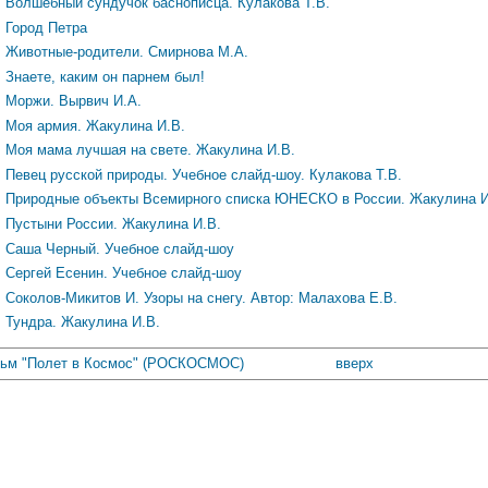
Волшебный сундучок баснописца. Кулакова Т.В.
Город Петра
Животные-родители. Смирнова М.А.
Знаете, каким он парнем был!
Моржи. Вырвич И.А.
Моя армия. Жакулина И.В.
Моя мама лучшая на свете. Жакулина И.В.
Певец русской природы. Учебное слайд-шоу. Кулакова Т.В.
Природные объекты Всемирного списка ЮНЕСКО в России. Жакулина И
Пустыни России. Жакулина И.В.
Саша Черный. Учебное слайд-шоу
Сергей Есенин. Учебное слайд-шоу
Соколов-Микитов И. Узоры на снегу. Автор: Малахова Е.В.
Тундра. Жакулина И.В.
льм "Полет в Космос" (РОСКОСМОС)
вверх