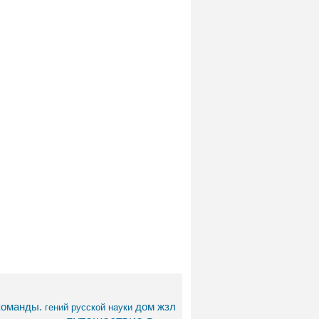
команды.
дом
жзл
гений русской науки