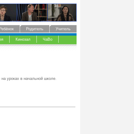
Ребёнок
Родитель
Учитель
ея
Кинозал
ЧаВо
 на уроках в начальной школе.